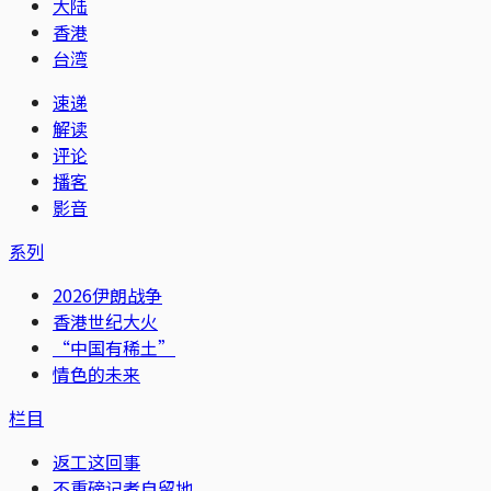
大陆
香港
台湾
速递
解读
评论
播客
影音
系列
2026伊朗战争
香港世纪大火
“中国有稀土”
情色的未来
栏目
返工这回事
不重磅记者自留地