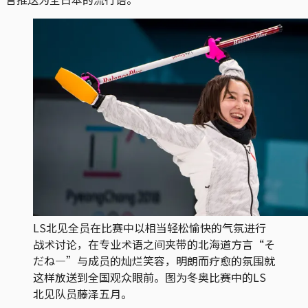
LS北见全员在比赛中以相当轻松愉快的气氛进行
战术讨论，在专业术语之间夹带的北海道方言“そ
だね—”与成员的灿烂笑容，明朗而疗愈的氛围就
这样放送到全国观众眼前。图为冬奥比赛中的LS
北见队员藤泽五月。