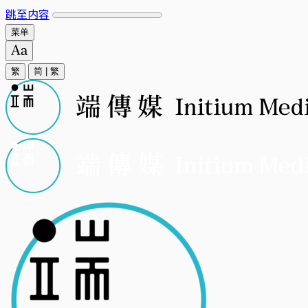
跳至内容
菜单
繁
简
|
繁