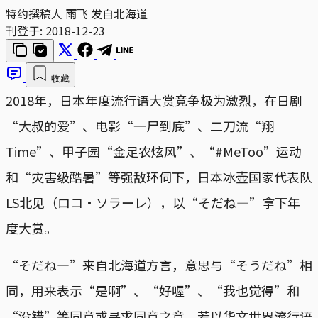
特约撰稿人 雨飞 发自北海道
刊登于:
2018-12-23
收藏
2018年，日本年度流行语大赏竞争极为激烈，在日剧
“大叔的爱”、电影“一尸到底”、二刀流“翔
Time”、甲子园“金足农炫风”、“#MeToo”运动
和“灾害级酷暑”等强敌环伺下，日本冰壶国家代表队
LS北见（ロコ・ソラーレ），以“そだね—”拿下年
度大赏。
“そだね—”来自北海道方言，意思与“そうだね”相
同，用来表示“是啊”、“好喔”、“我也觉得”和
“没错”等同意或寻求同意之意。若以华文世界流行语