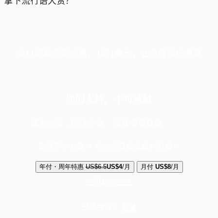
端11周年限定优惠，1周1美元，让思考保持清爽
你的支持，不可或缺
成为会员，阅读全文，领取专属权益
选择守护方案 + 华尔街日报或纽约时报
年付・周年特惠
US$6.5
US$4
/月
月付
US$8
/月
立即解锁全文
已是会员？
登录