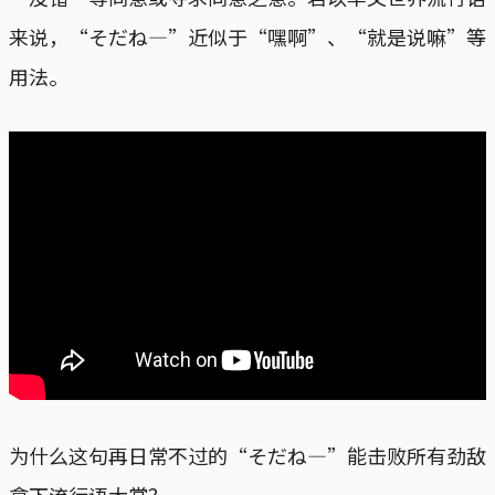
来说，“そだね—”近似于“嘿啊”、“就是说嘛”等
用法。
为什么这句再日常不过的“そだね—”能击败所有劲敌
拿下流行语大赏？