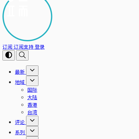
订阅
订阅支持
登录
最新
地域
国际
大陆
香港
台湾
评论
系列