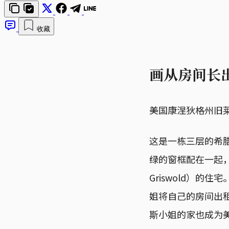
收藏
画从房间长
美国康涅狄格州旧莱姆
这是一栋三层的希
绿的窗框配在一起，
Griswold）
姐将自己的房间出
斯小姐的家也成为