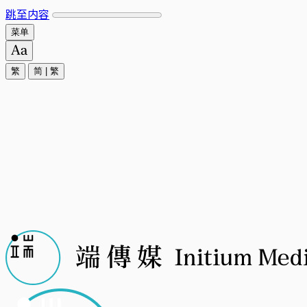
跳至内容
菜单
繁
简
|
繁