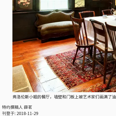
弗洛伦斯小姐的餐厅，墙壁和门板上被艺术家们画满了油
特约撰稿人 薛茗
刊登于:
2018-11-29