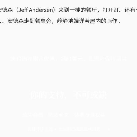
森（Jeff Andersen）来到一楼的餐厅，打开灯。还
人。安德森走到餐桌旁，静静地端详著屋内的画作。
端11周年限定优惠，1周1美元，让思考保持清爽
你的支持，不可或缺
成为会员，阅读全文，领取专属权益
选择守护方案 + 华尔街日报或纽约时报