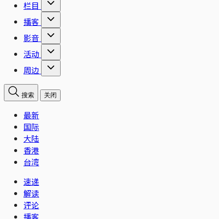
栏目
播客
影音
活动
周边
搜索
关闭
最新
国际
大陆
香港
台湾
速递
解读
评论
播客