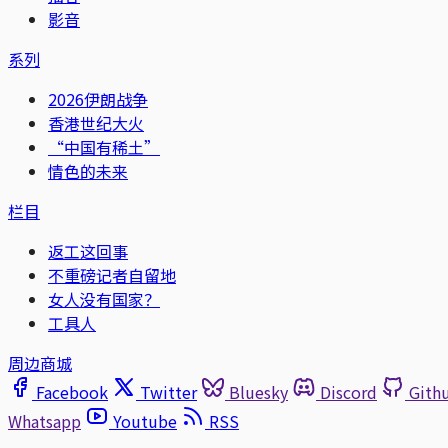
影音
系列
2026伊朗战争
香港世纪大火
“中国有稀土”
情色的未来
栏目
返工这回事
不重磅记者自留地
女人没有国家？
工具人
周边商城
Facebook
Twitter
Bluesky
Discord
Gith
Whatsapp
Youtube
RSS