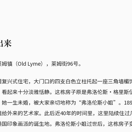
出来
镇（Old Lyme），莱姆街96号。
腊复兴式住宅，大门口的四支白色立柱托起一座三角墙楣
看起来十分淡雅恬静。这栋房子原是弗洛伦斯•格里斯伍徳（Ms
的住宅。她一生未婚，被大家亲切地称为“弗洛伦斯小姐”。18
租给外来的艺术家。此后近40年的时间里，这里陆续住过
美国印象画派的诞生地。弗洛伦斯小姐过世后，这栋房子