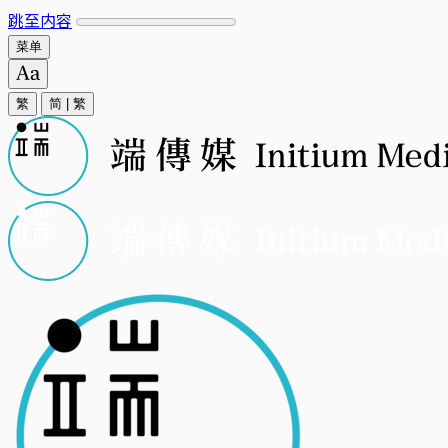
跳至内容
菜单
繁
简
|
繁