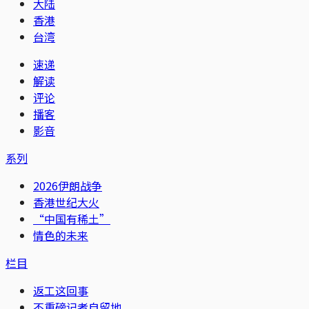
大陆
香港
台湾
速递
解读
评论
播客
影音
系列
2026伊朗战争
香港世纪大火
“中国有稀土”
情色的未来
栏目
返工这回事
不重磅记者自留地