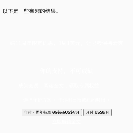
以下是一些有趣的结果。
端11周年限定优惠，1周1美元，让思考保持清爽
你的支持，不可或缺
成为会员，阅读全文，领取专属权益
选择守护方案 + 华尔街日报或纽约时报
年付・周年特惠
US$6.5
US$4
/月
月付
US$8
/月
立即解锁全文