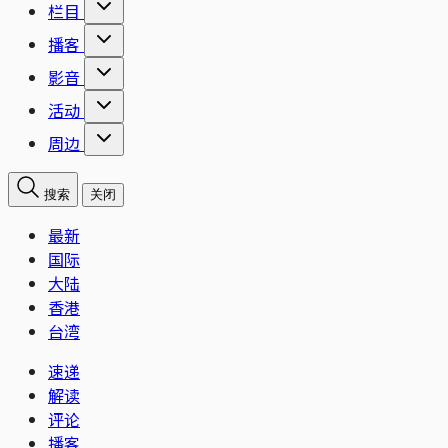
栏目
播客
影音
活动
周边
搜索
关闭
最新
国际
大陆
香港
台湾
速递
解读
评论
播客