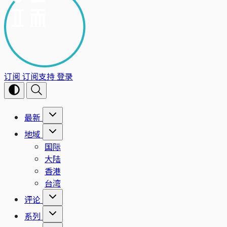
订阅
订阅支持
登录
最新
地域
国际
大陆
香港
台湾
评论
系列