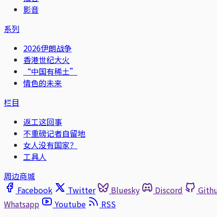
影音
系列
2026伊朗战争
香港世纪大火
“中国有稀土”
情色的未来
栏目
返工这回事
不重磅记者自留地
女人没有国家？
工具人
周边商城
Facebook
Twitter
Bluesky
Discord
Gith
Whatsapp
Youtube
RSS