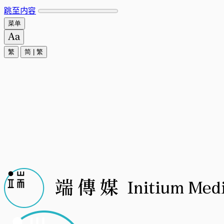
跳至内容
菜单
繁
简
|
繁