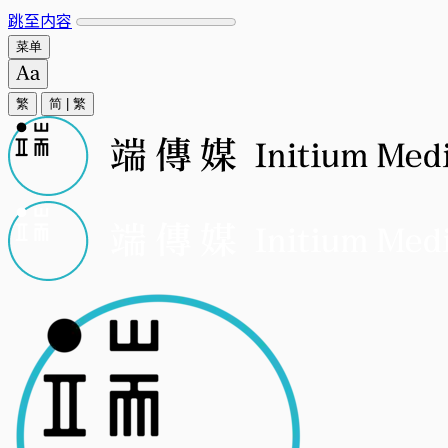
跳至内容
菜单
繁
简
|
繁