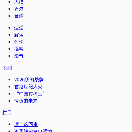
大陆
香港
台湾
速递
解读
评论
播客
影音
系列
2026伊朗战争
香港世纪大火
“中国有稀土”
情色的未来
栏目
返工这回事
不重磅记者自留地