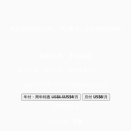
端11周年限定优惠，1周1美元，让思考保持清爽
你的支持，不可或缺
成为会员，阅读全文，领取专属权益
选择守护方案 + 华尔街日报或纽约时报
年付・周年特惠
US$6.5
US$4
/月
月付
US$8
/月
立即解锁全文
已是会员？
登录