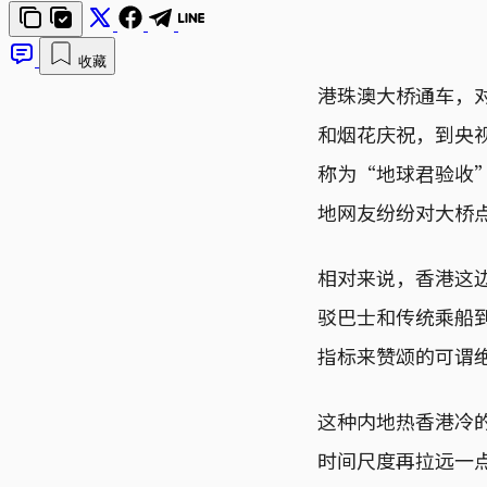
收藏
港珠澳大桥通车，
和烟花庆祝，到央
称为“地球君验收”
地网友纷纷对大桥
相对来说，香港这
驳巴士和传统乘船
指标来赞颂的可谓
这种内地热香港冷
时间尺度再拉远一