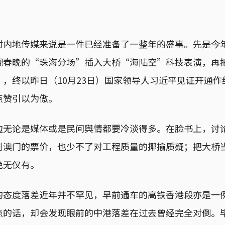
对内地传媒来说是一件已经准备了一整年的盛事。先是今
视春晚的“珠海分场”插入大桥“海陆空”科技表演，再
，终以昨日（10月23日）国家领导人习近平见证开通
点赞引以为傲。
边无论是媒体或是民间舆情都要冷淡得多。在脸书上，讨
到澳门的票价，也少不了对工程质量的揶揄质疑；把大桥
绝无仅有。
的态度落差近年并不罕见，早前通车的高铁香港段亦是一
点的话，却会发现眼前的中港落差在过去曾经完全对倒。