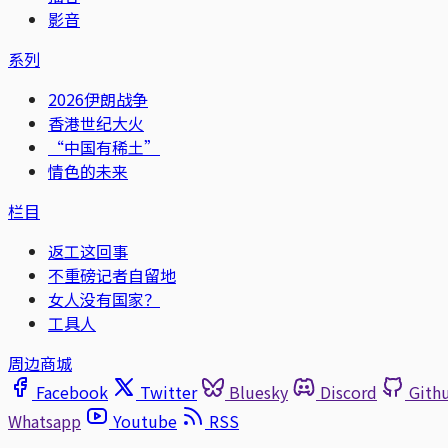
影音
系列
2026伊朗战争
香港世纪大火
“中国有稀土”
情色的未来
栏目
返工这回事
不重磅记者自留地
女人没有国家？
工具人
周边商城
Facebook
Twitter
Bluesky
Discord
Gith
Whatsapp
Youtube
RSS