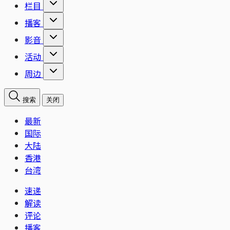
栏目
播客
影音
活动
周边
搜索
关闭
最新
国际
大陆
香港
台湾
速递
解读
评论
播客