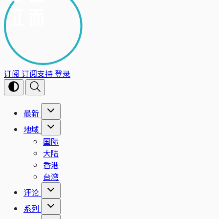
订阅
订阅支持
登录
最新
地域
国际
大陆
香港
台湾
评论
系列