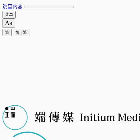
跳至内容
菜单
繁
简
|
繁