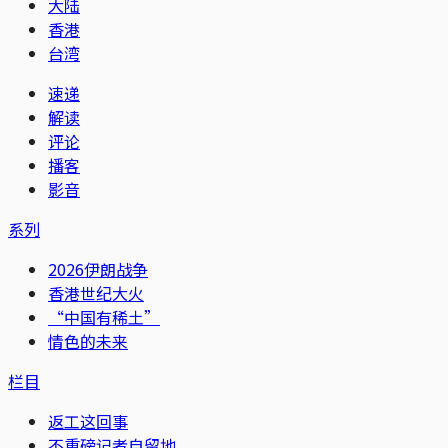
大陆
香港
台湾
速递
解读
评论
播客
影音
系列
2026伊朗战争
香港世纪大火
“中国有稀土”
情色的未来
栏目
返工这回事
不重磅记者自留地