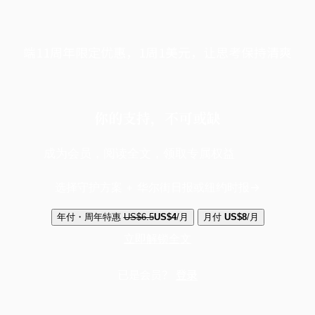
端11周年限定优惠，1周1美元，让思考保持清爽
你的支持，不可或缺
成为会员，阅读全文，领取专属权益
选择守护方案 + 华尔街日报或纽约时报
年付・周年特惠
US$6.5
US$4
/月
月付
US$8
/月
立即解锁全文
已是会员？
登录