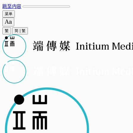
跳至内容
菜单
繁
简
|
繁