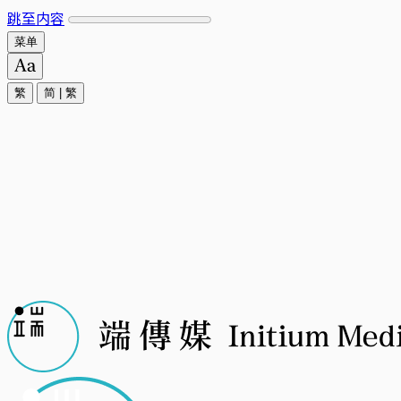
跳至内容
菜单
繁
简
|
繁