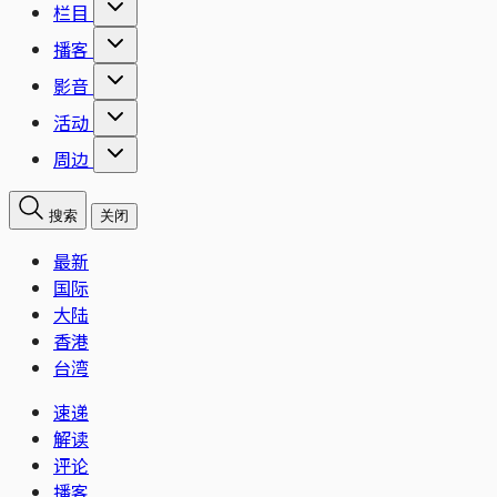
栏目
播客
影音
活动
周边
搜索
关闭
最新
国际
大陆
香港
台湾
速递
解读
评论
播客