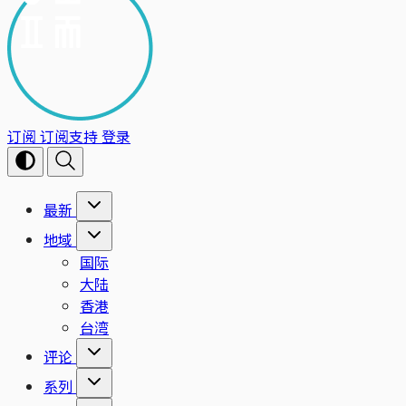
订阅
订阅支持
登录
最新
地域
国际
大陆
香港
台湾
评论
系列