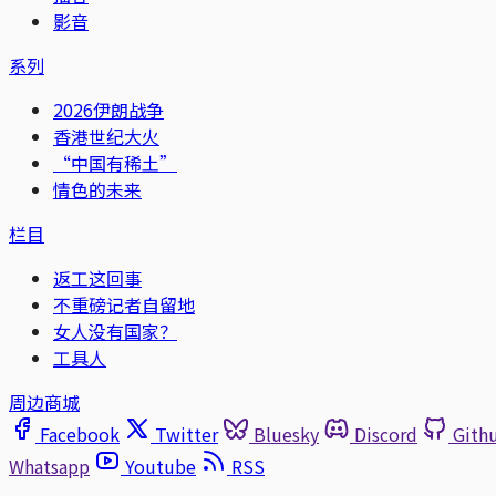
影音
系列
2026伊朗战争
香港世纪大火
“中国有稀土”
情色的未来
栏目
返工这回事
不重磅记者自留地
女人没有国家？
工具人
周边商城
Facebook
Twitter
Bluesky
Discord
Gith
Whatsapp
Youtube
RSS