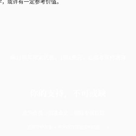
学，或许有一定参考价值。
端11周年限定优惠，1周1美元，让思考保持清爽
你的支持，不可或缺
成为会员，阅读全文，领取专属权益
选择守护方案 + 华尔街日报或纽约时报