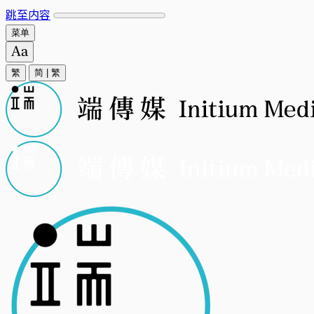
跳至内容
菜单
繁
简
|
繁