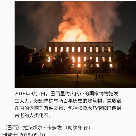
2018年9月2日，巴西里约热内卢的国家博物馆发
生大火，烧毁整栋有两百年历史的建筑物，兼收藏
在内的逾两千万件文物，包括埃及木乃伊和巴西最
古老的人类化石。
（巴西） 拉法埃尔·卡多佐 （胡续冬 译）
刊登于:
2018-09-10