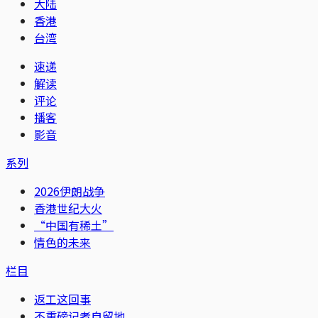
大陆
香港
台湾
速递
解读
评论
播客
影音
系列
2026伊朗战争
香港世纪大火
“中国有稀土”
情色的未来
栏目
返工这回事
不重磅记者自留地