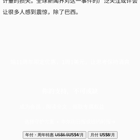
计量的损失。全球新闻界对这一事件的广泛关注或许会
让很多人感到震惊，除了巴西。
端11周年限定优惠，1周1美元，让思考保持清爽
你的支持，不可或缺
成为会员，阅读全文，领取专属权益
选择守护方案 + 华尔街日报或纽约时报
年付・周年特惠
US$6.5
US$4
/月
月付
US$8
/月