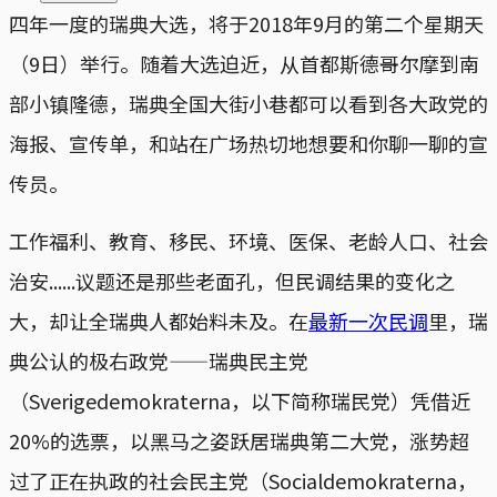
四年一度的瑞典大选，将于2018年9月的第二个星期天
（9日）举行。随着大选迫近，从首都斯德哥尔摩到南
部小镇隆德，瑞典全国大街小巷都可以看到各大政党的
海报、宣传单，和站在广场热切地想要和你聊一聊的宣
传员。
工作福利、教育、移民、环境、医保、老龄人口、社会
治安......议题还是那些老面孔，但民调结果的变化之
大，却让全瑞典人都始料未及。在
最新一次民调
里，瑞
典公认的极右政党——瑞典民主党
（Sverigedemokraterna，以下简称瑞民党）凭借近
20%的选票，以黑马之姿跃居瑞典第二大党，涨势超
过了正在执政的社会民主党（Socialdemokraterna，