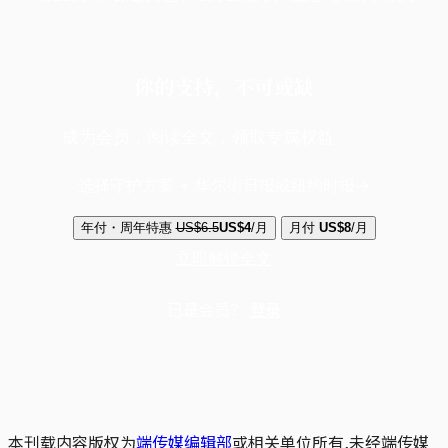
你的支持，不可或缺
成为会员，阅读全文，领取专属权益
选择守护方案 + 华尔街日报或纽约时报
年付・周年特惠
US$6.5
US$4
/月
月付
US$8
/月
立即解锁全文
已是会员？
登录
本刊载内容版权为
端传媒编辑部
或相关单位所有,未经端传媒