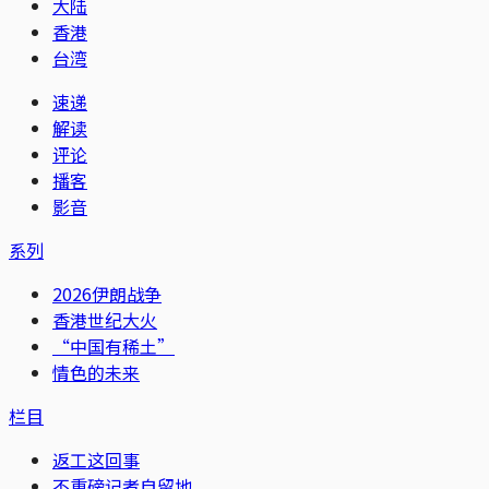
大陆
香港
台湾
速递
解读
评论
播客
影音
系列
2026伊朗战争
香港世纪大火
“中国有稀土”
情色的未来
栏目
返工这回事
不重磅记者自留地