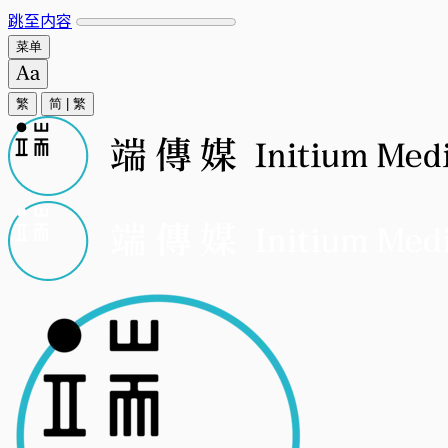
跳至内容
菜单
繁
简
|
繁