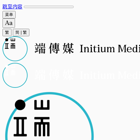
跳至内容
菜单
繁
简
|
繁