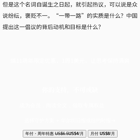
但是这个名词自诞生之日起，就引起热议，可以说是众
说纷纭，褒贬不一。“一带一路”的实质是什么？中国
提出这一倡议的背后动机和目标是什么？
端11周年限定优惠，1周1美元，让思考保持清爽
你的支持，不可或缺
成为会员，阅读全文，领取专属权益
选择守护方案 + 华尔街日报或纽约时报
年付・周年特惠
US$6.5
US$4
/月
月付
US$8
/月