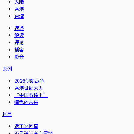
大陆
香港
台湾
速递
解读
评论
播客
影音
系列
2026伊朗战争
香港世纪大火
“中国有稀土”
情色的未来
栏目
返工这回事
不重磅记者自留地