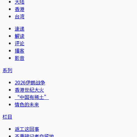
大陆
香港
台湾
速递
解读
评论
播客
影音
系列
2026伊朗战争
香港世纪大火
“中国有稀土”
情色的未来
栏目
返工这回事
不重磅记者自留地