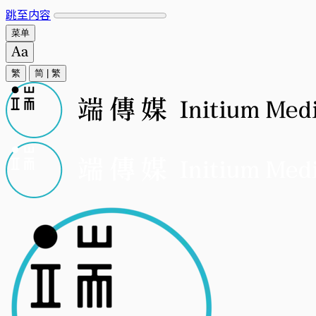
跳至内容
菜单
繁
简
|
繁