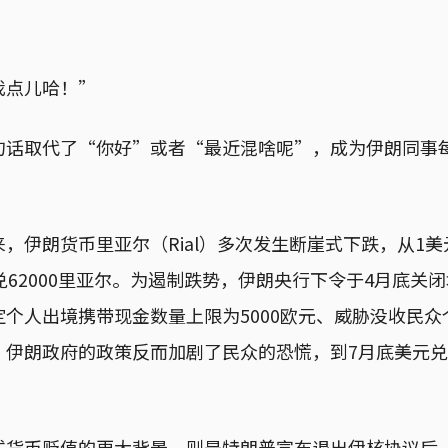
我点儿哈！”
句话取代了“你好”或者“最近混啥呢”，成为伊朗同事
，伊朗货币里亚尔（Rial）多次发生断崖式下跌，从1美元
兑62000里亚尔。为遏制跌势，伊朗央行下令于4月底关
个人出境携带现金数量上限为5000欧元、威胁没收民众
。伊朗政府的政策反而加剧了民众的恐慌，到7月底美元
式货币贬值的更大背景，则是特朗普宣布退出伊核协议后