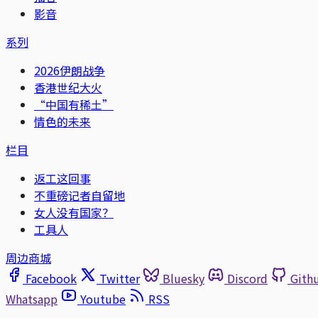
影音
系列
2026伊朗战争
香港世纪大火
“中国有稀土”
情色的未来
栏目
返工这回事
不重磅记者自留地
女人没有国家？
工具人
周边商城
Facebook
Twitter
Bluesky
Discord
Gith
Whatsapp
Youtube
RSS