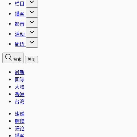
栏目
播客
影音
活动
周边
搜索
关闭
最新
国际
大陆
香港
台湾
速递
解读
评论
播客