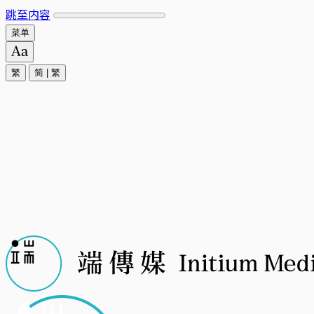
跳至内容
菜单
繁
简
|
繁