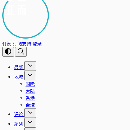
订阅
订阅支持
登录
最新
地域
国际
大陆
香港
台湾
评论
系列