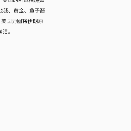
地毯、黄金、鱼子酱
，美国力图将伊朗原
崩溃。