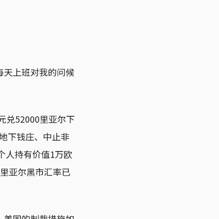
每天上班对我的问候
兑52000里亚尔下
闭地下钱庄、中止非
个人持有价值1万欧
兑里亚尔黑市汇率已
，美国的制裁措施如