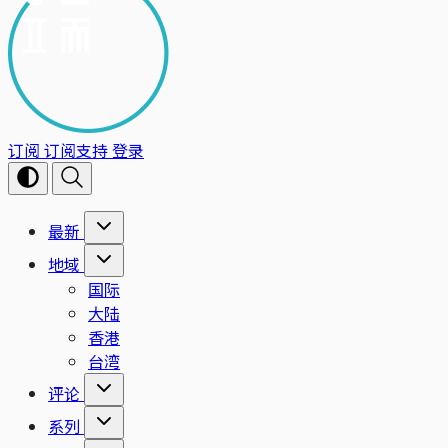
订阅
订阅支持
登录
最新
地域
国际
大陆
香港
台湾
评论
系列