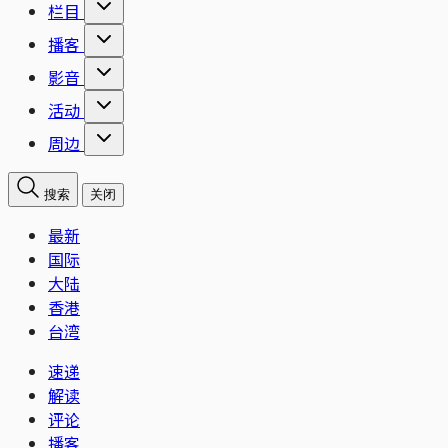
栏目
播客
影音
活动
周边
搜索
关闭
最新
国际
大陆
香港
台湾
速递
解读
评论
播客