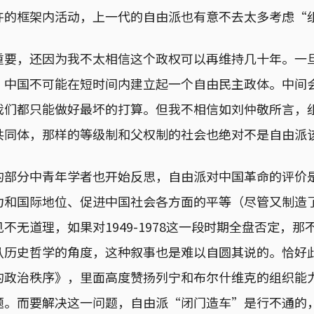
许的框架内活动，上一代的自由派也有意不去太多考虑“
重要，还因为我不太相信这个政权可以再维持几十年。一
，中国不可能在短时间内建立起一个自由民主政体。中间
我们都只能做好最坏的打算。但我不相信如刘仲敬所言，
共同体，那样的等级制和父权制的社会也绝对不是自由派
的部分中青年学者也开始反思，自由派对中国革命的评价
力和国际地位、促进中国社会各方面的平等（尽管又制造
不无道理，如果对1949-1978这一段时期全盘否定，
从历史哲学的角度，这种叙事也是难以自圆其说的。恰好
的政治秩序》，里面高度赞扬列宁和布尔什维克的组织能
题。而要解决这一问题，自由派“闭门造车”是行不通的