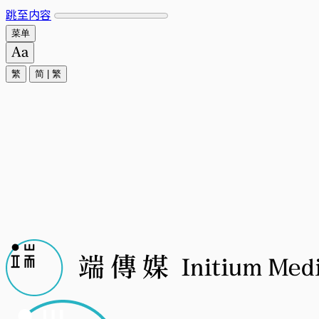
跳至内容
菜单
繁
简
|
繁