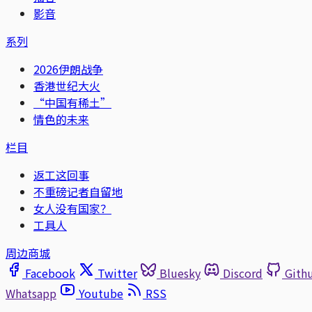
影音
系列
2026伊朗战争
香港世纪大火
“中国有稀土”
情色的未来
栏目
返工这回事
不重磅记者自留地
女人没有国家？
工具人
周边商城
Facebook
Twitter
Bluesky
Discord
Gith
Whatsapp
Youtube
RSS