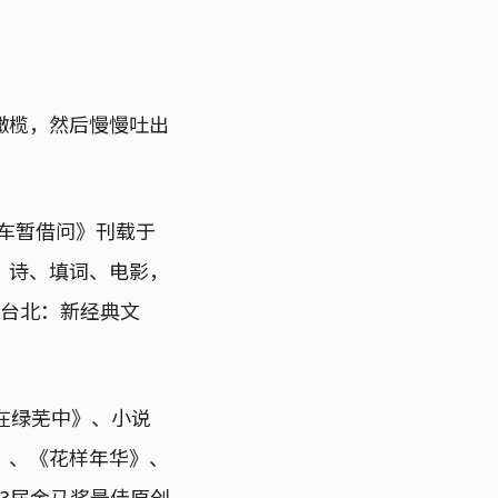
橄榄，然后慢慢吐出
停车暂借问》刊载于
、诗、填词、电影，
（台北：新经典文
在绿芜中》、小说
》、《花样年华》、
23届金马奖最佳原创