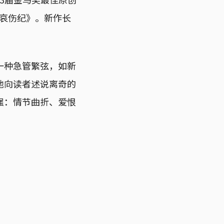
《哀伤纪》。新作长
一种急管繁弦，如新
地向读者述说离奇的
强：情节曲折、爱恨