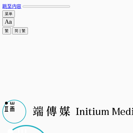
跳至内容
菜单
繁
简
|
繁