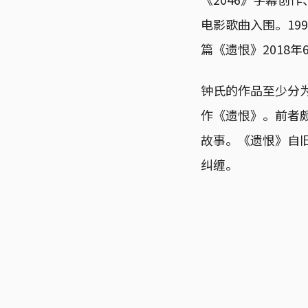
电影歌曲入围。19
篇《遗恨》2018年
钟氏的作品至少分
作《遗恨》。前者
故事。《遗恨》自
纠缠。