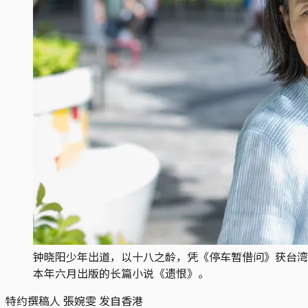
钟晓阳少年出道，以十八之龄，凭《停车暂借问》获台湾联
本年六月出版的长篇小说《遗恨》。
特约撰稿人 張婉雯 发自香港