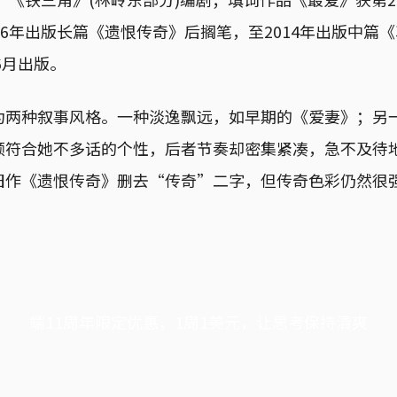
96年出版长篇《遗恨传奇》后搁笔，至2014年出版中篇
6月出版。
为两种叙事风格。一种淡逸飘远，如早期的《爱妻》；另
颇符合她不多话的个性，后者节奏却密集紧凑，急不及待
旧作《遗恨传奇》删去“传奇”二字，但传奇色彩仍然很
端11周年限定优惠，1周1美元，让思考保持清爽