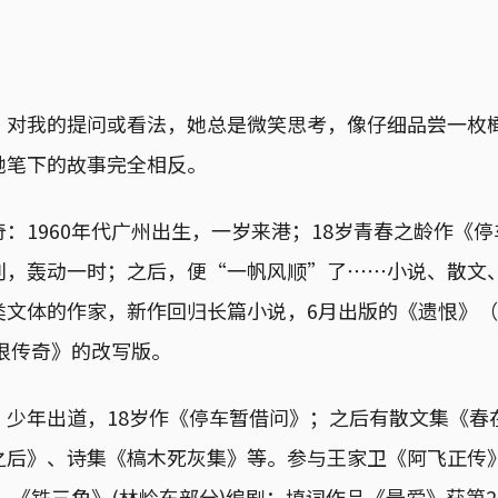
，对我的提问或看法，她总是微笑思考，像仔细品尝一枚
她笔下的故事完全相反。
：1960年代广州出生，一岁来港；18岁青春之龄作《
刊，轰动一时；之后，便“一帆风顺”了⋯⋯小说、散文
类文体的作家，新作回归长篇小说，6月出版的《遗恨》
遗恨传奇》的改写版。
，少年出道，18岁作《停车暂借问》；之后有散文集《春
之后》、诗集《槁木死灰集》等。参与王家卫《阿飞正传
作、《铁三角》(林岭东部分)编剧；填词作品《最爱》获第