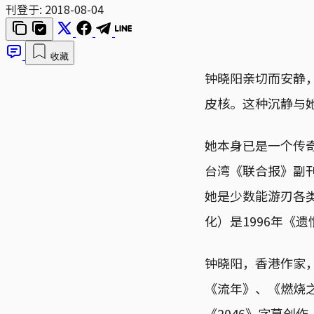
刊登于:
2018-08-04
收藏
钟晓阳亲切而安静
皮核。这种沉静与
她本身已是一个传奇
台湾《联合报》副
她是少数能游刃各
化）是1996年《
钟晓阳，香港作家
《流年》、《燃烧
《2046》字幕创