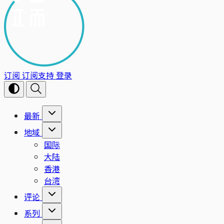
订阅
订阅支持
登录
最新
地域
国际
大陆
香港
台湾
评论
系列