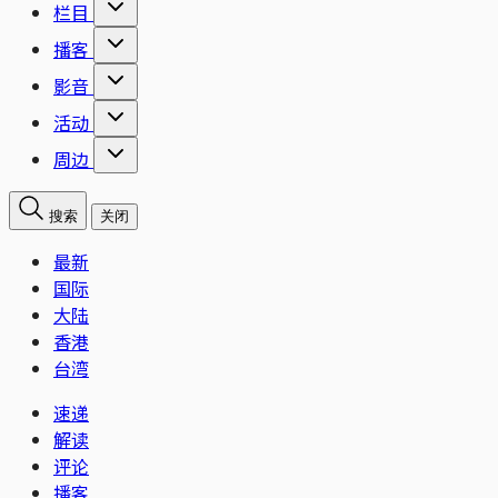
栏目
播客
影音
活动
周边
搜索
关闭
最新
国际
大陆
香港
台湾
速递
解读
评论
播客