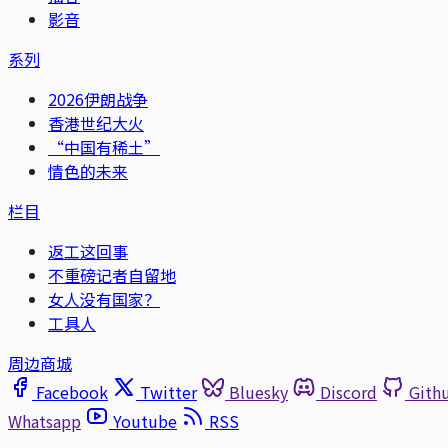
影音
系列
2026伊朗战争
香港世纪大火
“中国有稀土”
情色的未来
栏目
返工这回事
不重磅记者自留地
女人没有国家？
工具人
周边商城
Facebook
Twitter
Bluesky
Discord
Gith
Whatsapp
Youtube
RSS