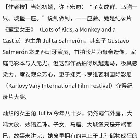
【作者按】当她初婚，许下宏愿：“子女成群、马骝一
只、城堡一座。”说到做到，一一应验。她是纪录片
《藏宝女王》（Lots of Kids, a Monkey and a
Castle）的主角 Julita Salmerón。其幺子 Gustavo
Salmerón 本是西班牙演员，首拍长片为母亲造像。家
庭电影本与人无尤，但这部作品拍得风趣鬼马，极具感
染力，席卷观众芳心，更于捷克卡罗维瓦利国际影展
（Karlovy Vary International Film Festival）夺得纪
录片大奖。
灿烂的女主角 Julita 今年八十岁，仍然霸气外露，大
鸣大放，妙语连珠。子女、马骝、大城堡只是开端而
已，故事未讲完，她命里拥有的岂止于此？储物成狂的