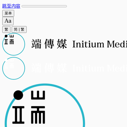
跳至内容
菜单
繁
简
|
繁