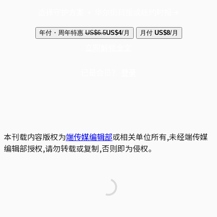
选择守护方案 + 华尔街日报或纽约时报
年付・周年特惠
US$6.5
US$4
/月
月付
US$8
/月
立即解锁全文
已是会员？
登录
本刊载内容版权为
端传媒编辑部
或相关单位所有,未经端传媒
编辑部授权,请勿转载或复制,否则即为侵权。