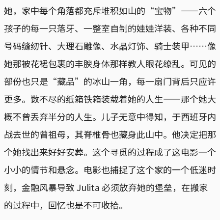
她，家中每个角落都充斥堆积如山的“宝物”——六个
孩子的每一只落牙、一整室自制的娃娃洋装、各种不同
号码缝纫针、大理石雕像、水晶灯饰、骑士装甲……像
她那被花裙包裹的丰腴身体那样教人眼花缭乱。可见的
部份也只是“藏品”的冰山一角，每一扇门背后只应许
更多。数不尽的纸箱铁箱装载着她的人生——那个她大
概不曾丢弃半分的人生。儿子无意中得知，于西班牙内
战去世的曾祖母，其脊椎骨也藏身此山中。他决定把那
个她找出来好好安葬。这个寻觅的过程成了这电影一个
小小的情节和悬念。电影也捕捉了这个家的一个低迷时
刻，金融风暴导致 Julita 必须放弃她的堡垒，在搬家
的过程中，回忆也是不可收拾。