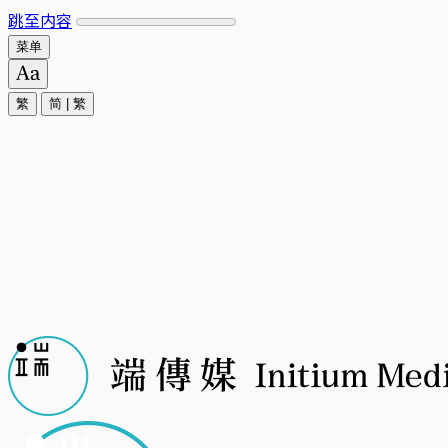
跳至内容
菜单
繁
简
|
繁