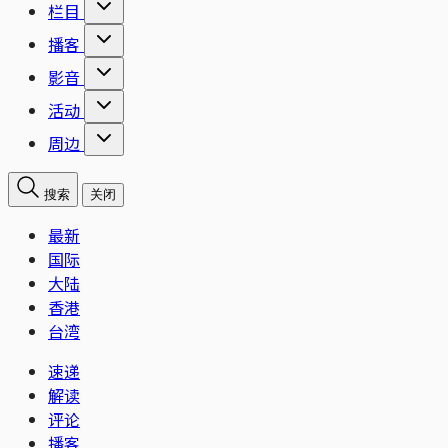
栏目
播客
影音
活动
周边
搜索
关闭
最新
国际
大陆
香港
台湾
速递
解读
评论
播客