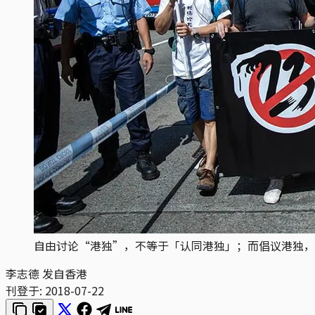
自由讨论“港独”，不等于「认同港独」；而倡议港独，
李志德 发自香港
刊登于:
2018-07-22