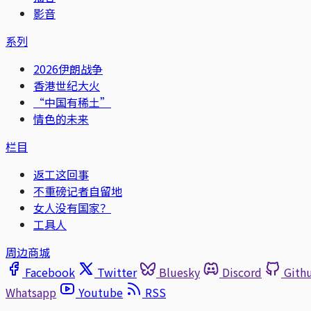
影音
系列
2026伊朗战争
香港世纪大火
“中国有稀土”
情色的未来
栏目
返工这回事
不重磅记者自留地
女人没有国家？
工具人
周边商城
Facebook
Twitter
Bluesky
Discord
Gith
Whatsapp
Youtube
RSS