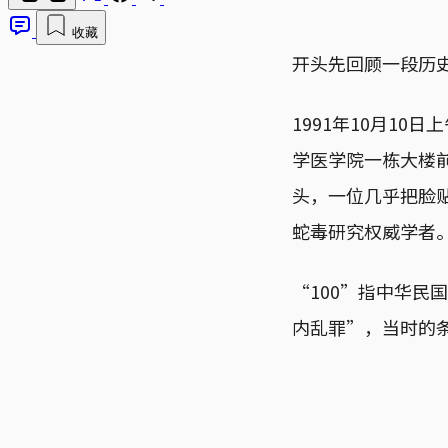
收藏
开头先回顾一段历
1991年10月1
学医学院一栋大楼
头，一位几乎把脸
蛇毒研究权威学者。
“100”指中华民
内乱罪”，当时的