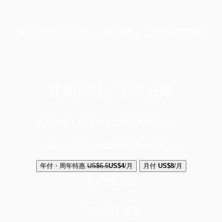
端11周年限定优惠，1周1美元，让思考保持清爽
你的支持，不可或缺
成为会员，阅读全文，领取专属权益
选择守护方案 + 华尔街日报或纽约时报
年付・周年特惠
US$6.5
US$4
/月
月付
US$8
/月
立即解锁全文
已是会员？
登录