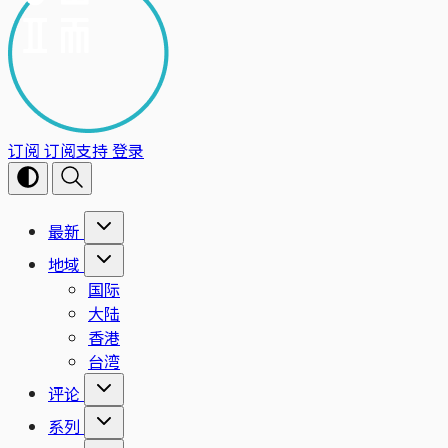
订阅
订阅支持
登录
最新
地域
国际
大陆
香港
台湾
评论
系列