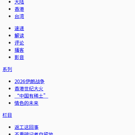
大陆
香港
台湾
速递
解读
评论
播客
影音
系列
2026伊朗战争
香港世纪大火
“中国有稀土”
情色的未来
栏目
返工这回事
不重磅记者自留地