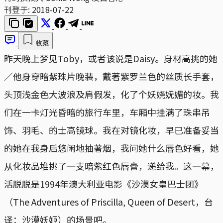
刊登于:
2018-07-22
收藏
昨天晚上梦见Toby，或者该说是Daisy。身材高挑的她
／他身穿暗紫珠片晚装，戴著紫罗兰色的丝质长手套，
头顶浅金色大波浪及肩假发，化了个妖娆妩媚的妆。我
们在一卡灯光昏暗的旅行车里，车厢中挂满了珠串吊
饰、羽毛、的士高镜球。我在对镜化妆，早已准备妥当
的她在我身后悠闲地抽著烟，我问她什么唇色好看，她
从化妆品堆挑了一支暗紫红色唇膏，递给我。这一幕，
活脱脱是1994年澳大利亚电影《沙漠女皇巴士团》
（The Adventures of Priscilla, Queen of Desert，台
译：沙漠妖姬）的场景吧。