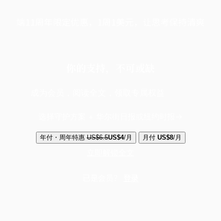
端11周年限定优惠，1周1美元，让思考保持清爽
你的支持，不可或缺
成为会员，阅读全文，领取专属权益
选择守护方案 + 华尔街日报或纽约时报
年付・周年特惠
US$6.5
US$4
/月
月付
US$8
/月
立即解锁全文
已是会员？
登录