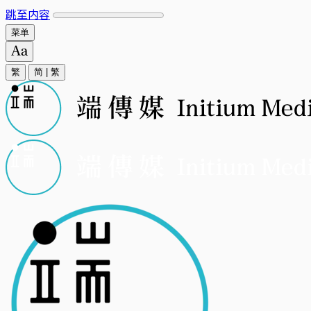
跳至内容
菜单
繁
简
|
繁