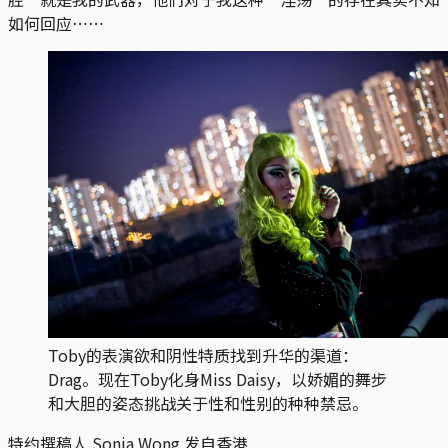
如何回应⋯⋯
Toby的表演欲和阴性特质找到升华的渠道：
Drag。现在Toby化身Miss Daisy，以娇媚的舞步
和大胆的姿态挑战关于性和性别的种种禁忌。
特约撰稿人 Sonia Wong 发自香港