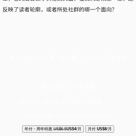
反映了读者轮廓，或者所处社群的哪一个面向？
端11周年限定优惠，1周1美元，让思考保持清爽
你的支持，不可或缺
成为会员，阅读全文，领取专属权益
选择守护方案 + 华尔街日报或纽约时报
年付・周年特惠
US$6.5
US$4
/月
月付
US$8
/月