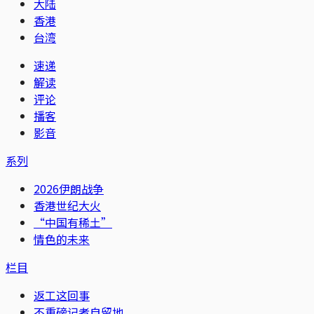
大陆
香港
台湾
速递
解读
评论
播客
影音
系列
2026伊朗战争
香港世纪大火
“中国有稀土”
情色的未来
栏目
返工这回事
不重磅记者自留地