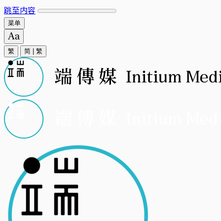
跳至内容
菜单
繁
简
|
繁