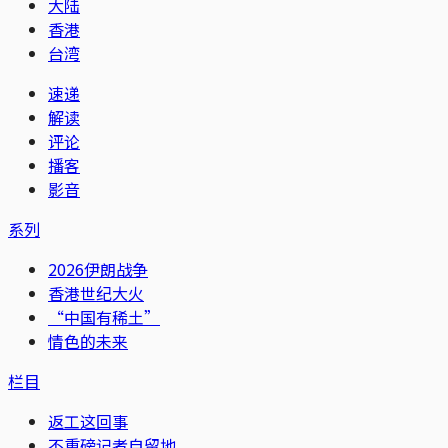
大陆
香港
台湾
速递
解读
评论
播客
影音
系列
2026伊朗战争
香港世纪大火
“中国有稀土”
情色的未来
栏目
返工这回事
不重磅记者自留地