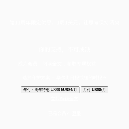
端11周年限定优惠，1周1美元，让思考保持清爽
你的支持，不可或缺
成为会员，阅读全文，领取专属权益
选择守护方案 + 华尔街日报或纽约时报
年付・周年特惠
US$6.5
US$4
/月
月付
US$8
/月
立即解锁全文
已是会员？
登录