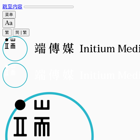
跳至内容
菜单
繁
简
|
繁