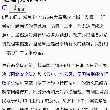
收藏
6月10日，越南多个城市有大量民众上街“表情”（作
者按：越南语的示威为“表情”二字，为表达情感之
意）。虽然这波游行早被各方预测，政府亦已准备好危
机处理等措施，但结果还是出乎所有人的预料，只能用
“震惊”二字来形容。
早在两个星期前，越南国会将于6月12日和15日分别表
决《
网络安全法
》和《
云屯、北云风、富国特别经济行
政单位法
》草案（以下简称《特区法》）的消息已经在
越南网络传开，利弊分析和反对声浪涌现，有网民号召
民众于6月10日上街示威反对。6月9日下午，国会紧急
宣布延后通过《特区法》，作为安抚民众的镇定丸，认