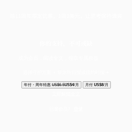
端11周年限定优惠，1周1美元，让思考保持清爽
你的支持，不可或缺
成为会员，阅读全文，领取专属权益
选择守护方案 + 华尔街日报或纽约时报
年付・周年特惠
US$6.5
US$4
/月
月付
US$8
/月
立即解锁全文
已是会员？
登录