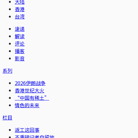
大陆
香港
台湾
速递
解读
评论
播客
影音
系列
2026伊朗战争
香港世纪大火
“中国有稀土”
情色的未来
栏目
返工这回事
不重磅记者自留地