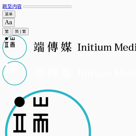
跳至内容
菜单
繁
简
|
繁