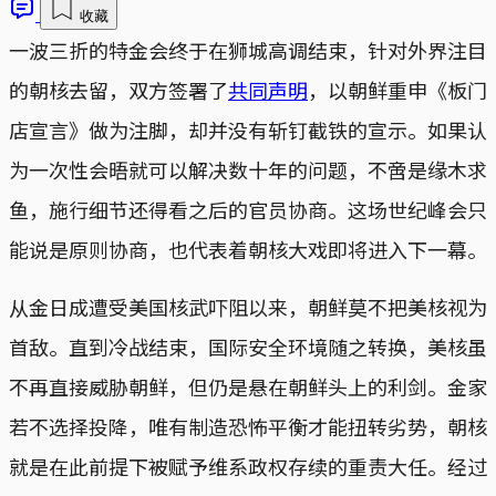
收藏
一波三折的特金会终于在狮城高调结束，针对外界注目
的朝核去留，双方签署了
共同声明
，以朝鲜重申《板门
店宣言》做为注脚，却并没有斩钉截铁的宣示。如果认
为一次性会晤就可以解决数十年的问题，不啻是缘木求
鱼，施行细节还得看之后的官员协商。这场世纪峰会只
能说是原则协商，也代表着朝核大戏即将进入下一幕。
从金日成遭受美国核武吓阻以来，朝鲜莫不把美核视为
首敌。直到冷战结束，国际安全环境随之转换，美核虽
不再直接威胁朝鲜，但仍是悬在朝鲜头上的利剑。金家
若不选择投降，唯有制造恐怖平衡才能扭转劣势，朝核
就是在此前提下被赋予维系政权存续的重责大任。经过