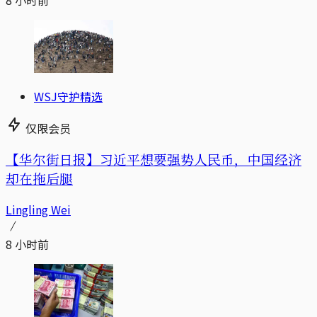
8 小时前
WSJ守护精选
仅限会员
【华尔街日报】习近平想要强势人民币，中国经济
却在拖后腿
Lingling Wei
8 小时前