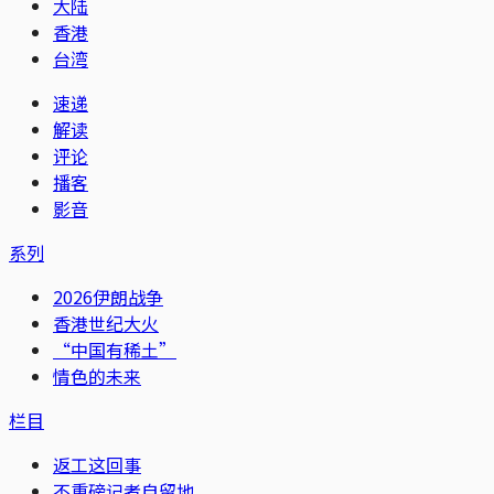
大陆
香港
台湾
速递
解读
评论
播客
影音
系列
2026伊朗战争
香港世纪大火
“中国有稀土”
情色的未来
栏目
返工这回事
不重磅记者自留地