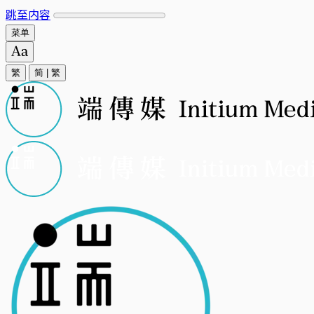
跳至内容
菜单
繁
简
|
繁