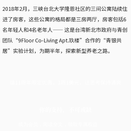
2018年2月，三峡台北大学隆恩社区的三间公寓陆续住
进了房客，这些公寓的格局都是三房两厅，房客包括6
名年轻人和4名老年人—— 这是台湾新北市政府与青创
团队“9Floor Co-Living Apt.玖楼”合作的“青银共
居”实验计划，为期半年，探索新型养老之路。
端11周年限定优惠，1周1美元，让思考保持清爽
你的支持，不可或缺
成为会员，阅读全文，领取专属权益