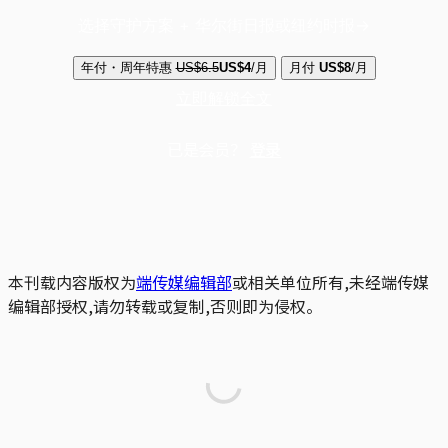
选择守护方案 + 华尔街日报或纽约时报
年付・周年特惠
US$6.5
US$4
/月
月付
US$8
/月
立即解锁全文
已是会员？
登录
本刊载内容版权为
端传媒编辑部
或相关单位所有,未经端传媒
编辑部授权,请勿转载或复制,否则即为侵权。