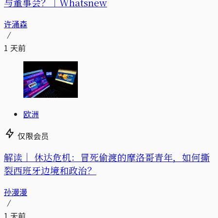
与董事会？｜Whatsnew
许涌森
1 天前
欧洲
仅限会员
解读｜
休达危机：冒死偷渡的摩洛哥青年，如何撕
裂西班牙边境和政治？
孙漫漫
1 天前