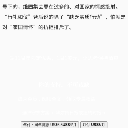
号下的，维园集会罪在过多的、对国家的情感投射。
“行礼如仪”背后说的除了“缺乏实质行动”，怕就是
对“家国情怀”的抗拒排斥了。
端11周年限定优惠，1周1美元，让思考保持清爽
你的支持，不可或缺
成为会员，阅读全文，领取专属权益
选择守护方案 + 华尔街日报或纽约时报
年付・周年特惠
US$6.5
US$4
/月
月付
US$8
/月