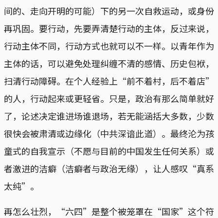
间的、走向开明的可能）下的另一次自救运动，或身份
再巩固。要行动，先要弄清楚行动的主体，反过来说，
行动主体不同，行动方式也就可以不一样。以青年作为
主体的话，可以避免处理纠缠不清的感情、历史包袱，
扫清行动障碍。在个人经验上“前不着村，后不着店”
的人，行动起来或更轻省。只是，政治有那么简单就好
了，论述决定谁进场谁退场，若无能涵括大多数，少数
很快会被肃清或边缘化（中共深谙此道）。最终沦为孩
童式的自我宣示（不愿与目前的中国发生任何关系）或
者激进的洁癖（洁癖者与政治无缘），让人感叹“真系
太纯”。
再怎么壮烈，“六四”是整个被笼罩在“国家”这个符