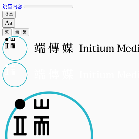
跳至内容
菜单
繁
简
|
繁