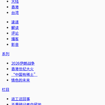
大陆
香港
台湾
速递
解读
评论
播客
影音
系列
2026伊朗战争
香港世纪大火
“中国有稀土”
情色的未来
栏目
返工这回事
不重磅记者自留地