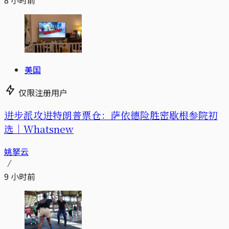
8 小时前
美国
仅限注册用户
进步派攻进特朗普票仓：萨依德险胜密歇根参院初
选｜Whatsnew
姚拏云
9 小时前