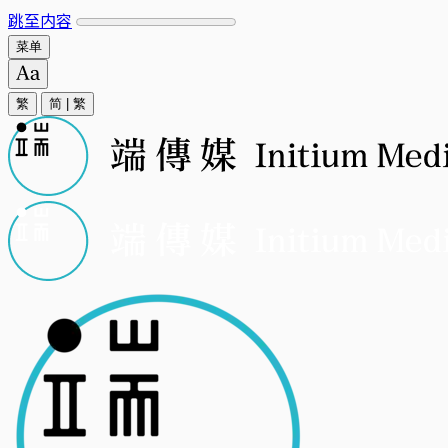
跳至内容
菜单
繁
简
|
繁