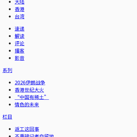
大陆
香港
台湾
速递
解读
评论
播客
影音
系列
2026伊朗战争
香港世纪大火
“中国有稀土”
情色的未来
栏目
返工这回事
不重磅记者自留地