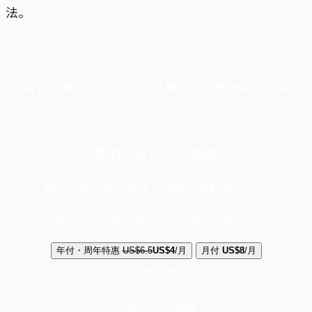
法。
端11周年限定优惠，1周1美元，让思考保持清爽
你的支持，不可或缺
成为会员，阅读全文，领取专属权益
选择守护方案 + 华尔街日报或纽约时报
年付・周年特惠
US$6.5
US$4
/月
月付
US$8
/月
立即解锁全文
已是会员？
登录