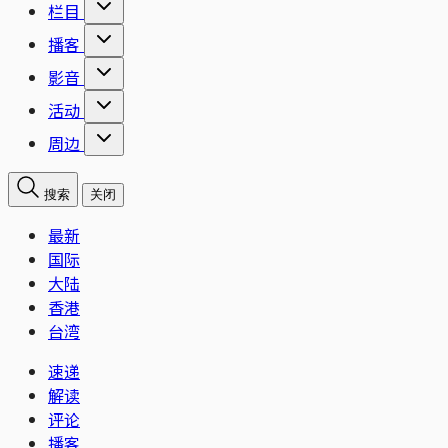
栏目
播客
影音
活动
周边
搜索
关闭
最新
国际
大陆
香港
台湾
速递
解读
评论
播客