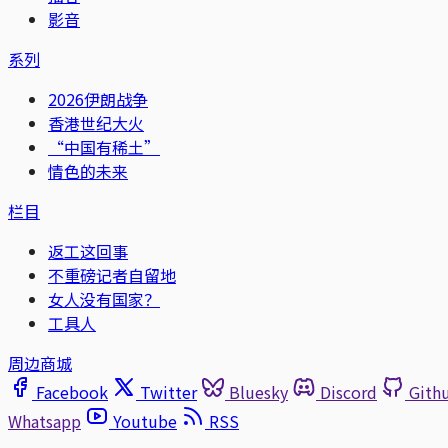
影音
系列
2026伊朗战争
香港世纪大火
“中国有稀土”
情色的未来
栏目
返工这回事
不重磅记者自留地
女人没有国家？
工具人
周边商城
Facebook
Twitter
Bluesky
Discord
Gith
Whatsapp
Youtube
RSS