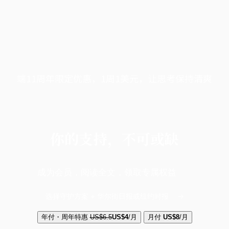
端11周年限定优惠，1周1美元，让思考保持清爽
你的支持，不可或缺
成为会员，阅读全文，领取专属权益
选择守护方案 + 华尔街日报或纽约时报
年付・周年特惠
US$6.5
US$4
/月
月付
US$8
/月