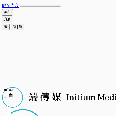
跳至内容
菜单
繁
简
|
繁