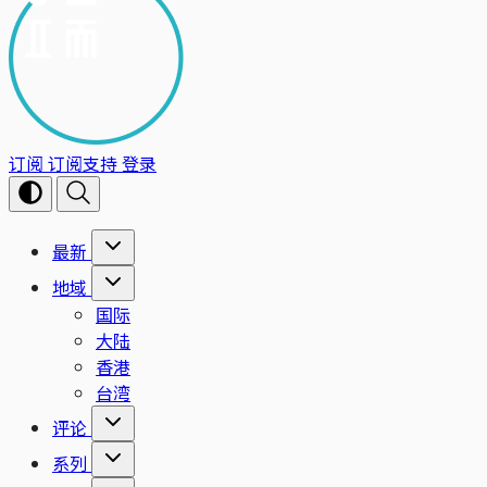
订阅
订阅支持
登录
最新
地域
国际
大陆
香港
台湾
评论
系列