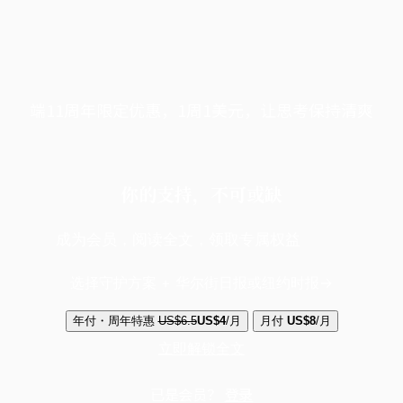
端11周年限定优惠，1周1美元，让思考保持清爽
你的支持，不可或缺
成为会员，阅读全文，领取专属权益
选择守护方案 + 华尔街日报或纽约时报
年付・周年特惠
US$6.5
US$4
/月
月付
US$8
/月
立即解锁全文
已是会员？
登录