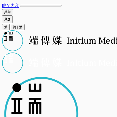
跳至内容
菜单
繁
简
|
繁