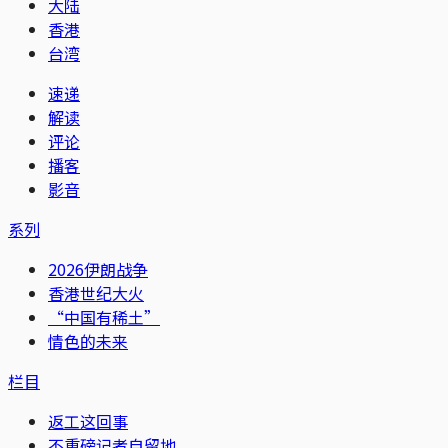
大陆
香港
台湾
速递
解读
评论
播客
影音
系列
2026伊朗战争
香港世纪大火
“中国有稀土”
情色的未来
栏目
返工这回事
不重磅记者自留地