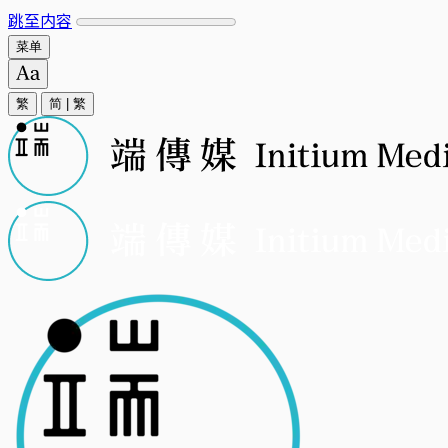
跳至内容
菜单
繁
简
|
繁