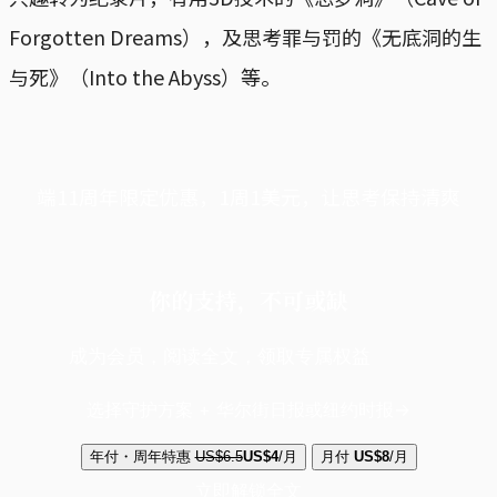
Forgotten Dreams），及思考罪与罚的《无底洞的生
与死》（Into the Abyss）等。
端11周年限定优惠，1周1美元，让思考保持清爽
你的支持，不可或缺
成为会员，阅读全文，领取专属权益
选择守护方案 + 华尔街日报或纽约时报
年付・周年特惠
US$6.5
US$4
/月
月付
US$8
/月
立即解锁全文