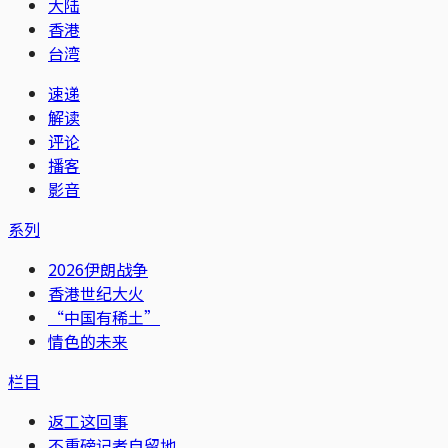
大陆
香港
台湾
速递
解读
评论
播客
影音
系列
2026伊朗战争
香港世纪大火
“中国有稀土”
情色的未来
栏目
返工这回事
不重磅记者自留地