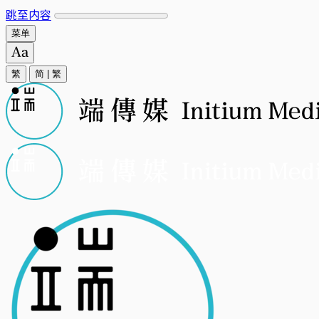
跳至内容
菜单
繁
简
|
繁