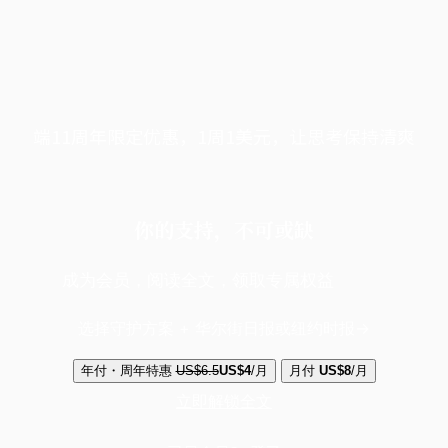
端11周年限定优惠，1周1美元，让思考保持清爽
你的支持，不可或缺
成为会员，阅读全文，领取专属权益
选择守护方案 + 华尔街日报或纽约时报
年付・周年特惠
US$6.5
US$4
/月
月付
US$8
/月
立即解锁全文