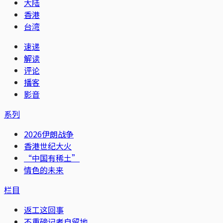
大陆
香港
台湾
速递
解读
评论
播客
影音
系列
2026伊朗战争
香港世纪大火
“中国有稀土”
情色的未来
栏目
返工这回事
不重磅记者自留地