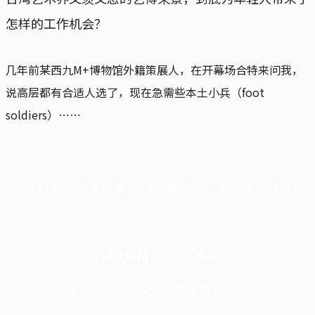
怎样的工作机会？
几年前某西九M+博物馆外籍策展人，在开幕场合特来问我，
说高层都有合适人选了，现在急需些本土小兵（foot
soldiers）⋯⋯
端11周年限定优惠，1周1美元，让思考保持清爽
你的支持，不可或缺
成为会员，阅读全文，领取专属权益