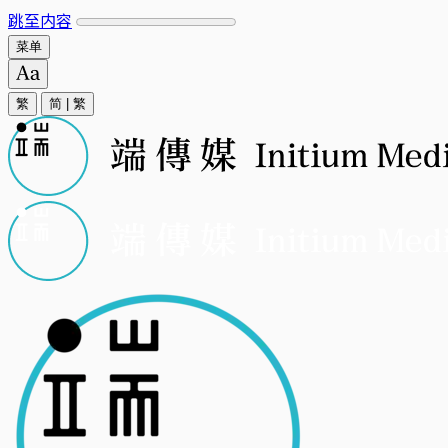
跳至内容
菜单
繁
简
|
繁