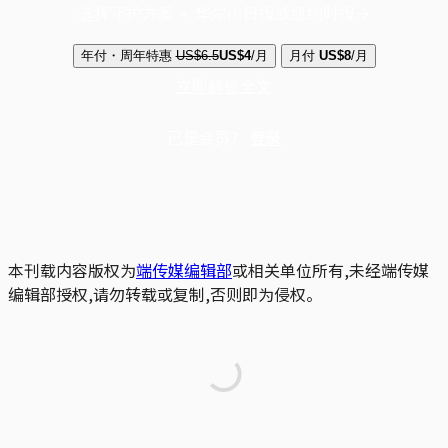
选择守护方案 + 华尔街日报或纽约时报
年付・周年特惠
US$6.5
US$4
/月
月付
US$8
/月
立即解锁全文
已是会员？
登录
本刊载内容版权为
端传媒编辑部
或相关单位所有,未经端传媒
编辑部授权,请勿转载或复制,否则即为侵权。