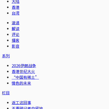
大陆
香港
台湾
速递
解读
评论
播客
影音
系列
2026伊朗战争
香港世纪大火
“中国有稀土”
情色的未来
栏目
返工这回事
不重磅记者自留地