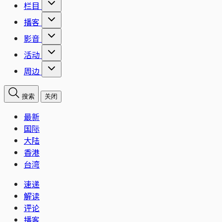
栏目
播客
影音
活动
周边
搜索
关闭
最新
国际
大陆
香港
台湾
速递
解读
评论
播客