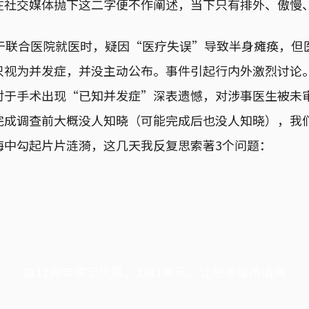
在社交媒体抛下这二字便不作阐述，当下只有排外、傲慢
年于联合医院就医时，疑因“医疗失误”导致半身瘫痪，但
只视为并发症，并没主动公布。事件引起行内外激烈讨论
对于手术出现“已知并发症”深表遗憾，对涉事医生被未
完成调查前大概没人知晓（可能完成后也没人知晓），我
海中勾起片片涟漪，这几天我反复思索著3个问题：
端11周年限定优惠，1周1美元，让思考保持清爽