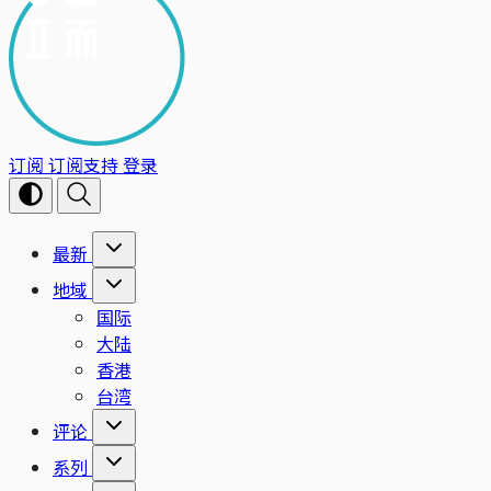
订阅
订阅支持
登录
最新
地域
国际
大陆
香港
台湾
评论
系列