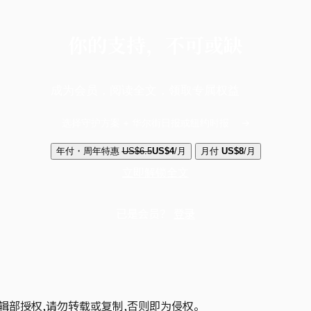
你的支持，不可或缺
成为会员，阅读全文，领取专属权益
选择守护方案 + 华尔街日报或纽约时报
年付・周年特惠
US$6.5
US$4
/月
月付
US$8
/月
立即解锁全文
已是会员？
登录
辑部授权,请勿转载或复制,否则即为侵权。