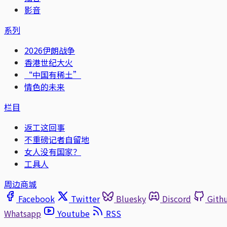
影音
系列
2026伊朗战争
香港世纪大火
“中国有稀土”
情色的未来
栏目
返工这回事
不重磅记者自留地
女人没有国家？
工具人
周边商城
Facebook
Twitter
Bluesky
Discord
Gith
Whatsapp
Youtube
RSS