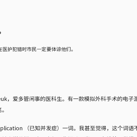
？
在医护犯错时市民一定要体谅他们。
euk，爱多管闲事的医科生。有一款模拟外科手术的电子
笔。
omplication （已知并发症）一词。我甚至觉得，这个