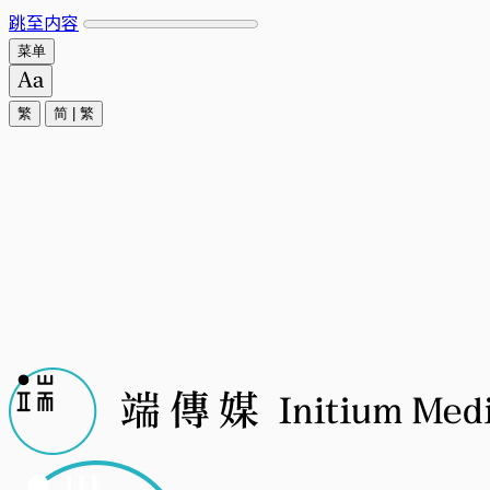
跳至内容
菜单
繁
简
|
繁