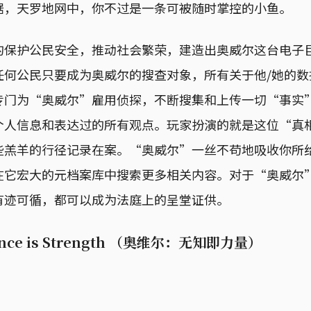
据，天罗地网中，你不过是一条可被随时掌控的小鱼。
的保护公民安全，推动社会繁荣，建造出奥威尔这台电子
任何公民只要成为奥威尔的搜查对象，所有关于他/她的数
专门为“奥威尔”雇用侦探，不断搜集和上传一切“事实
个人信息和表达过的所有观点。玩家扮演的就是这位“真
些羔羊的行径记录在案。“奥威尔”一丝不苟地吸收你所
在它宏大的元档案库中搜索更多相关内容。对于“奥威尔
有迹可循，都可以成为法庭上的呈堂证供。
rance is Strength （奥维尔：无知即力量）