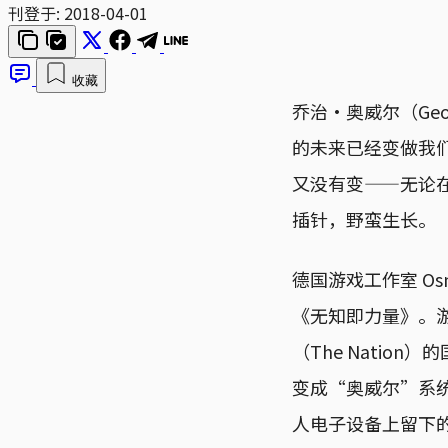
刊登于:
2018-04-01
收藏
乔治·奥威尔（Geo
的未来已经变做我
又没有变——无论在
插针，野蛮生长。
德国游戏工作室 Os
《无知即力量》。
（The Nati
变成“奥威尔”系
人电子设备上留下