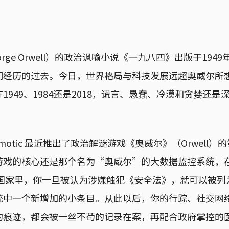
rge Orwell）的政治讽喻小说《一九八四》出版于194
们经历的过去。今日，世界格局与科技发展远超奥威尔所
1949、1984还是2018，谎言、愚蠢、冷漠和贪婪还
motic 最近推出了政治解谜游戏《奥威尔》（Orwell
游戏的核心还是那个名为“奥威尔”的大数据监控系统，
on）的国家里，你一旦被认为涉嫌触犯《安全法》，就可以被
统中一个新增加的小条目。从此以后，你的行踪、社交网
的痕迹，都会被一丝不苟的记录在案，再配合政府掌控的