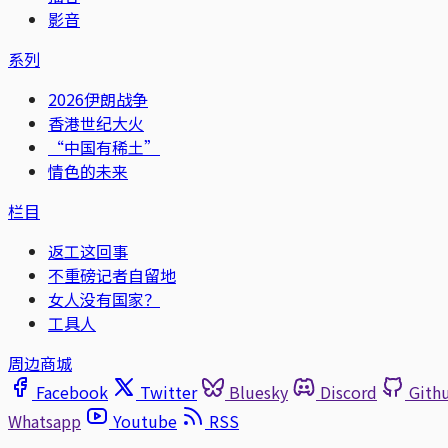
影音
系列
2026伊朗战争
香港世纪大火
“中国有稀土”
情色的未来
栏目
返工这回事
不重磅记者自留地
女人没有国家？
工具人
周边商城
Facebook
Twitter
Bluesky
Discord
Gith
Whatsapp
Youtube
RSS