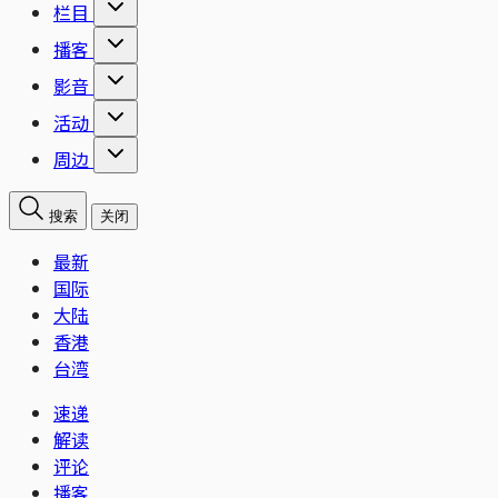
栏目
播客
影音
活动
周边
搜索
关闭
最新
国际
大陆
香港
台湾
速递
解读
评论
播客