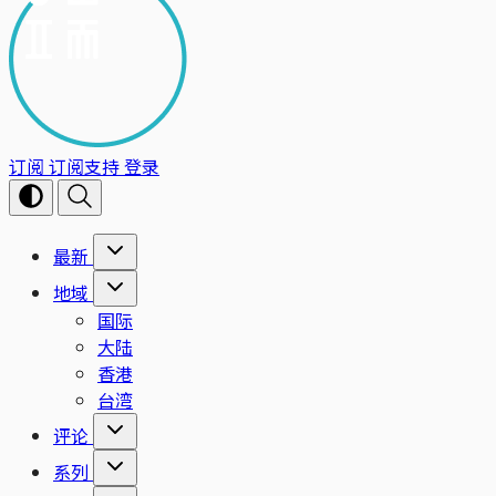
订阅
订阅支持
登录
最新
地域
国际
大陆
香港
台湾
评论
系列