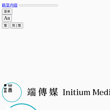
跳至内容
菜单
繁
简
|
繁