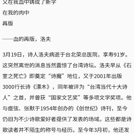
又在我血中铸成了新字
在我的肉中
再版
──血的再版，洛夫
3月19日，诗人洛夫病逝于台北荣总医院，享寿91岁。
这突然离世的消息当然震惊了台湾诗坛。洛夫早从《石
室之死亡》即奠定“诗魔”地位，又于2001年出版
3000行长诗《漂木》，同年被评为“台湾当代十大诗
人”之首，并曾获“国家文艺奖”等多项文学奖项。他
与痖弦、张默于1954年创办的《创世纪》诗刊，至今
仍旧为不少诗歌爱好者提供了发表的场域。这些都是诗
歌读者并不陌生的称号与经历。至今年3月初，他还发