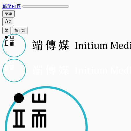
跳至内容
菜单
繁
简
|
繁