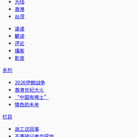
大陆
香港
台湾
速递
解读
评论
播客
影音
系列
2026伊朗战争
香港世纪大火
“中国有稀土”
情色的未来
栏目
返工这回事
不重磅记者自留地