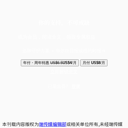
你的支持，不可或缺
成为会员，阅读全文，领取专属权益
选择守护方案 + 华尔街日报或纽约时报
年付・周年特惠
US$6.5
US$4
/月
月付
US$8
/月
立即解锁全文
已是会员？
登录
本刊载内容版权为
端传媒编辑部
或相关单位所有,未经端传媒