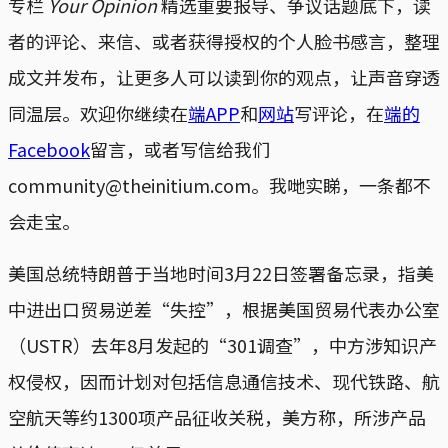
专栏
Your Opinion
精选重要报导、争议话题底下，读
者的评论、来信、或者获得授权的个人脸书感言，整理
成文并发布，让更多人可以读到你的观点，让声音穿透
同温层。欢迎你继续在
端APP
和
网站
写评论，在
端的
Facebook
留言，或者写信给我们
community@theinitium.com。我哋实睇，一条都不
会走宝。
美国总统特朗普于当地时间3月22日签署备忘录，指美
中进出口贸易逆差“失控”，根据美国贸易代表办公室
（USTR）去年8月发起的“301调查”，中方涉知识产
权侵权，因而计划对包括信息通信技术、现代铁路、航
空航天等约1300项产品征收关税，美方称，所涉产品