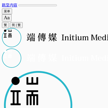
跳至内容
菜单
繁
简
|
繁