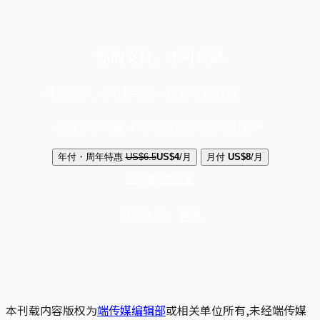
你的支持，不可或缺
成为会员，阅读全文，领取专属权益
选择守护方案 + 华尔街日报或纽约时报
年付・周年特惠
US$6.5
US$4
/月
月付
US$8
/月
立即解锁全文
已是会员？
登录
本刊载内容版权为
端传媒编辑部
或相关单位所有,未经端传媒