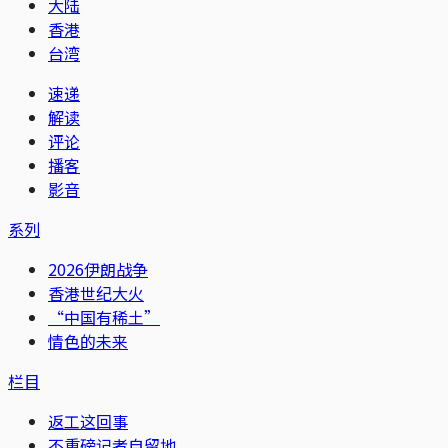
大陆
香港
台湾
速递
解读
评论
播客
影音
系列
2026伊朗战争
香港世纪大火
“中国有稀土”
情色的未来
栏目
返工这回事
不重磅记者自留地