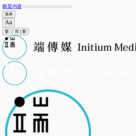
跳至内容
菜单
繁
简
|
繁