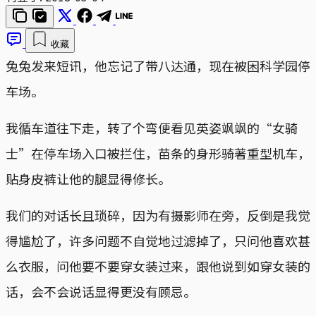
收藏
兔兔发来短讯，他忘记了带八达通，现在被困科学园停
车场。
我循车道往下走，转了个弯便看见英姿飒飒的“女骑
士”在停车场入口被拦住，苗条的身形骑著重型机车，
贴身皮裤让他的腿显得修长。
我们的对话长且琐碎，因为有摄影师在旁，反倒是我觉
得尴尬了，许多问题不自觉地过滤掉了，只问他喜欢甚
么衣服，问他要不要穿女装过来，跟他说到如穿女装的
话，会不会说话显得更没有顾忌。