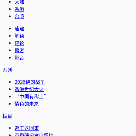
大陆
香港
台湾
速递
解读
评论
播客
影音
系列
2026伊朗战争
香港世纪大火
“中国有稀土”
情色的未来
栏目
返工这回事
不重磅记者自留地