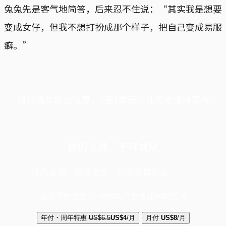
兔兔先是客气地简答，后来忍不住说：“其实我是想要
变成女仔，但我不想打扮成那个样子，把自己变成易服
癖。”
端11周年限定优惠，1周1美元，让思考保持清爽
你的支持，不可或缺
成为会员，阅读全文，领取专属权益
选择守护方案 + 华尔街日报或纽约时报
年付・周年特惠
US$6.5
US$4
/月
月付
US$8
/月