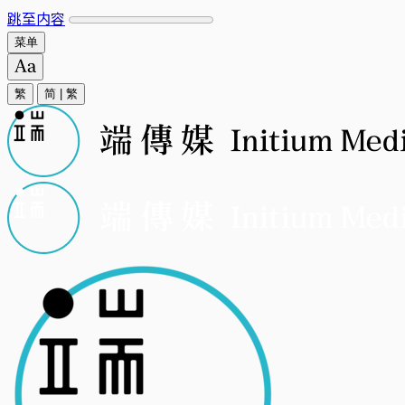
跳至内容
菜单
繁
简
|
繁