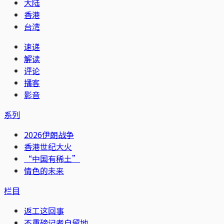
大陆
香港
台湾
速递
解读
评论
播客
影音
系列
2026伊朗战争
香港世纪大火
“中国有稀土”
情色的未来
栏目
返工这回事
不重磅记者自留地