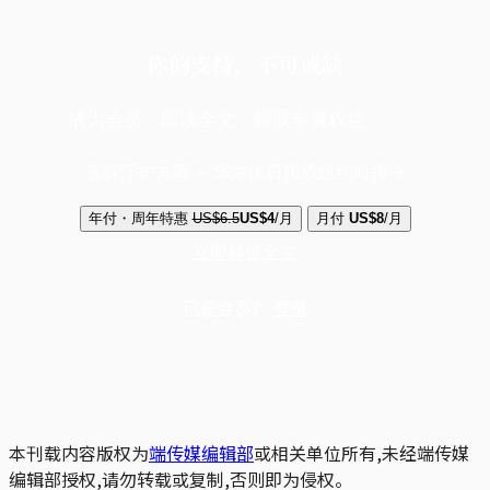
你的支持，不可或缺
成为会员，阅读全文，领取专属权益
选择守护方案 + 华尔街日报或纽约时报
年付・周年特惠
US$6.5
US$4
/月
月付
US$8
/月
立即解锁全文
已是会员？
登录
本刊载内容版权为
端传媒编辑部
或相关单位所有,未经端传媒
编辑部授权,请勿转载或复制,否则即为侵权。