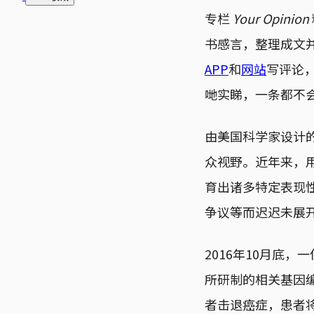
专栏
Your Opinion
书感言，整理成文
APP
和
网站
写评论
哋实睇，一条都不
由美国科学家设计的
众视野。近年来，
育出诸多特定表现
争议等而迟迟未展
2016年10月底
所研制的相关基因编
者击退癌症，患者