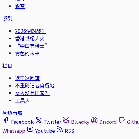
影音
系列
2026伊朗战争
香港世纪大火
“中国有稀土”
情色的未来
栏目
返工这回事
不重磅记者自留地
女人没有国家？
工具人
周边商城
Facebook
Twitter
Bluesky
Discord
Gith
Whatsapp
Youtube
RSS