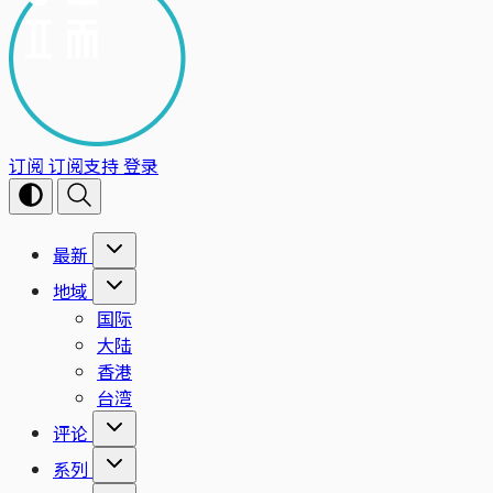
订阅
订阅支持
登录
最新
地域
国际
大陆
香港
台湾
评论
系列