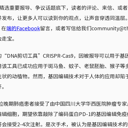
精选重要报导、争议话题底下，读者的评论、来信、或者
并发布，让更多人可以读到你的观点，让声音穿透同温层
，在
端的Facebook
留言，或者写信给我们community@thei
会走宝。
“DNA剪切工具”CRISPR-Cas9，因被报导可以用于
用该工具已成功应用于斑马鱼、蚊子、老鼠胚胎、猴子等
性状的动植物。然而，基因编辑技术对于人体的应用却陷
开。
，一位晚期肺癌患者接受了由中国四川大学华西医院肿瘤专
辑细胞，期望依靠敲除了编码蛋白PD-1的基因编辑免
将会接受2-4次注射。是次手术，被认为是基因编辑技术