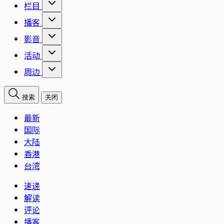
栏目
播客
影音
活动
周边
搜索
关闭
最新
国际
大陆
香港
台湾
速递
解读
评论
播客