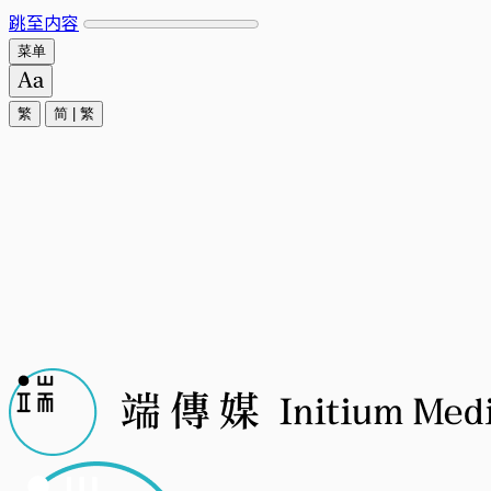
跳至内容
菜单
繁
简
|
繁