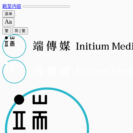
跳至内容
菜单
繁
简
|
繁