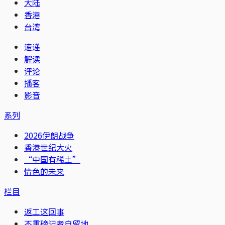
大陆
香港
台湾
速递
解读
评论
播客
影音
系列
2026伊朗战争
香港世纪大火
“中国有稀土”
情色的未来
栏目
返工这回事
不重磅记者自留地