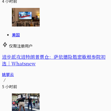
4 小时前
美国
仅限注册用户
进步派攻进特朗普票仓：萨依德险胜密歇根参院初
选｜Whatsnew
姚拏云
5 小时前