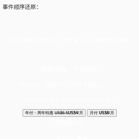
事件顺序还原：
端11周年限定优惠，1周1美元，让思考保持清爽
你的支持，不可或缺
成为会员，阅读全文，领取专属权益
选择守护方案 + 华尔街日报或纽约时报
年付・周年特惠
US$6.5
US$4
/月
月付
US$8
/月
立即解锁全文
已是会员？
登录