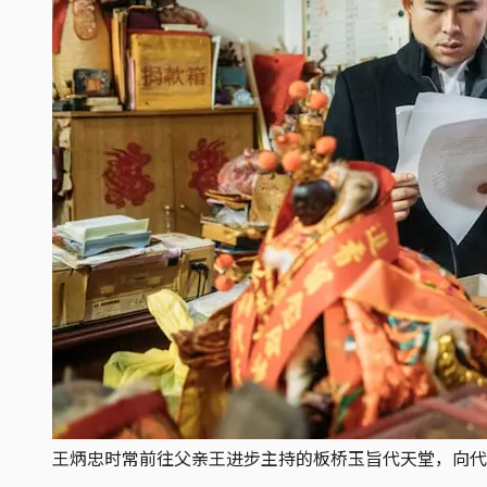
王炳忠时常前往父亲王进步主持的板桥玉旨代天堂，向代