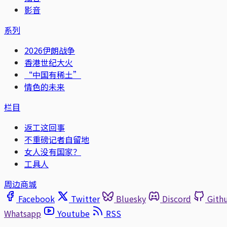
影音
系列
2026伊朗战争
香港世纪大火
“中国有稀土”
情色的未来
栏目
返工这回事
不重磅记者自留地
女人没有国家？
工具人
周边商城
Facebook
Twitter
Bluesky
Discord
Gith
Whatsapp
Youtube
RSS