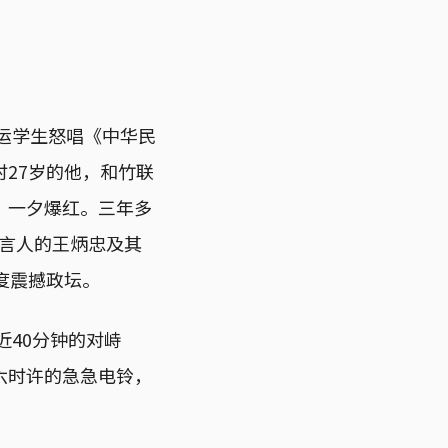
学运学生怒唱《中华民
27岁的他，和竹联
，一夕爆红。三年多
发言人的王炳忠及其
度震撼政坛。
近40分钟的对峙
六时许的急急电铃，