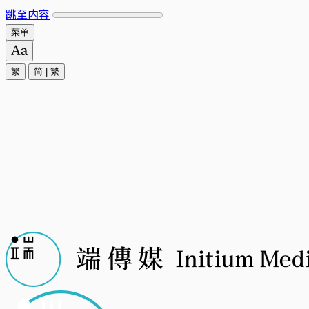
跳至内容
菜单
繁
简
|
繁