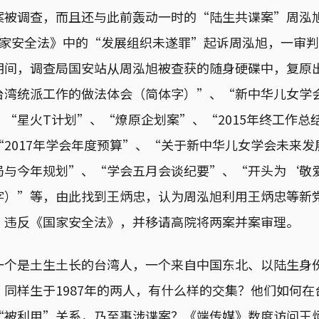
被调查，而且还与此前轰动一时的“陆生共谍案”周泓旭
家安全法》中的“发展组织未遂罪”起诉周泓旭，一审判刑1
期间，调查局国安站从周泓旭被查获的随身硬碟中，复原出
台湾统派工作的做法体会（简体字）”、“新中华儿女学
“星火T计划”、“燎原企划案”、“2015年终工作总结
2017年学会年度预算”、“关于新中华儿女学会未来发
局与今年规划”、“学会五月会谈纪要”、“开头为‘敬
字）”等，由此找到王炳忠，认为周泓旭利用王炳忠等新
，违反《国家安全法》，并移请高院将两案并案审理。
一个是土生土长的台湾人，一个来自中国东北、以陆生身
同样生于1987年的两人，有什么样的交集？他们如何
“被利用”关系，乃至事涉谍案？《端传媒》数度访问王