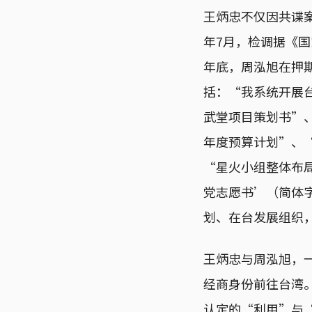
王炳忠不仅因共谍案
年7月，检调据《国
年底，周泓旭在押
括：“我系统开展
武堂项目策划书”、
年度预算计划”、“
“星火小组整体布
党志愿书’（简体
划、在台发展组织
王炳忠与周泓旭，
经商身份前往台湾。
认定的“利用”与