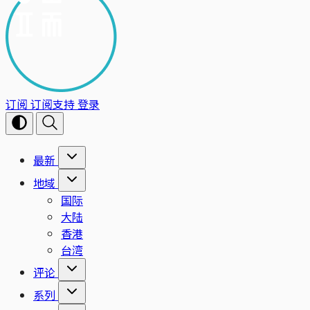
订阅
订阅支持
登录
最新
地域
国际
大陆
香港
台湾
评论
系列