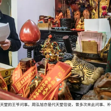
天堂的王爷问事。周泓旭亦是代天堂信徒，曾多次来此问事、补