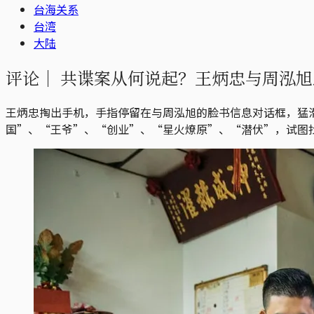
台海关系
台湾
大陆
评论｜
共谍案从何说起？王炳忠与周泓旭
王炳忠掏出手机，手指停留在与周泓旭的脸书信息对话框，猛滑
国”、“王爷”、“创业”、“星火燎原”、“潜伏”，试图