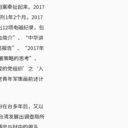
案牵扯起来。2017
年2个月。2017
12项电磁纪录，包
会简介”、“中华讲
报告”、“2017年
展策略的思考”、
爱的党组织’之‘入
党青年军策画前述计
份在台多年后，又以
在台湾发展出调查局所
炳忠与狱中的周泓