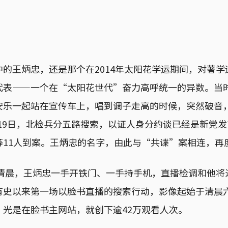
的王炳忠，还是那个在2014年太阳花学运期间，对著
代表——一个在“太阳花世代”奋力高呼统一的异数。当时
安乐一起站在宣传车上，唱到调子走高的时候，突然破音
2月19日，北检兵分五路搜索，以证人身分约谈已经是新党
等11人到案。王炳忠的名字，由此与“共谍”案相连，再
日清晨，王炳忠一手开铁门、一手持手机，直播检调和他将
有史以来第一场以脸书直播的搜索行动，影像起始于清晨
，光是在脸书主网站，就创下逾42万观看人次。