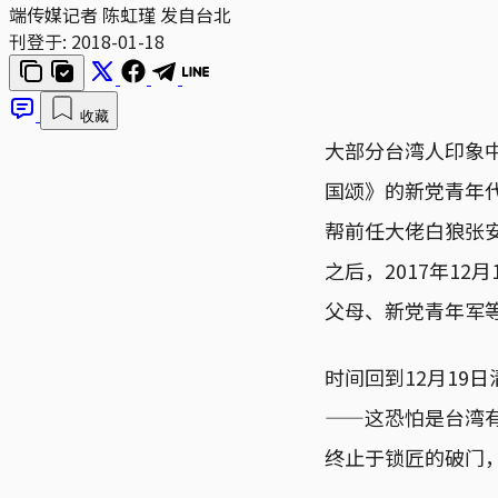
端传媒记者 陈虹瑾 发自台北
刊登于:
2018-01-18
收藏
大部分台湾人印象中
国颂》的新党青年
帮前任大佬白狼张
之后，2017年1
父母、新党青年军
时间回到12月19
——这恐怕是台湾
终止于锁匠的破门