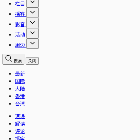
栏目
播客
影音
活动
周边
搜索
关闭
最新
国际
大陆
香港
台湾
速递
解读
评论
播客