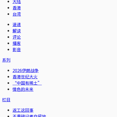
大陆
香港
台湾
速递
解读
评论
播客
影音
系列
2026伊朗战争
香港世纪大火
“中国有稀土”
情色的未来
栏目
返工这回事
不重磅记者自留地