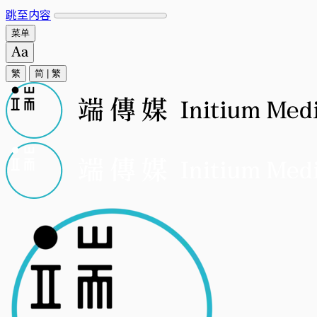
跳至内容
菜单
繁
简
|
繁