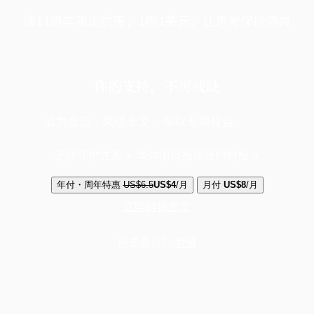
端11周年限定优惠，1周1美元，让思考保持清爽
你的支持，不可或缺
成为会员，阅读全文，领取专属权益
选择守护方案 + 华尔街日报或纽约时报
年付・周年特惠
US$6.5
US$4
/月
月付
US$8
/月
立即解锁全文
已是会员？
登录