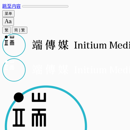
跳至内容
菜单
繁
简
|
繁