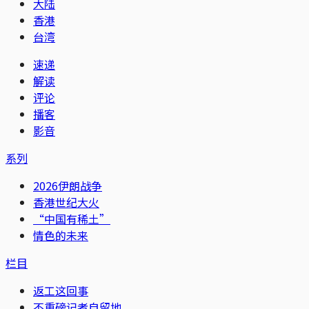
大陆
香港
台湾
速递
解读
评论
播客
影音
系列
2026伊朗战争
香港世纪大火
“中国有稀土”
情色的未来
栏目
返工这回事
不重磅记者自留地