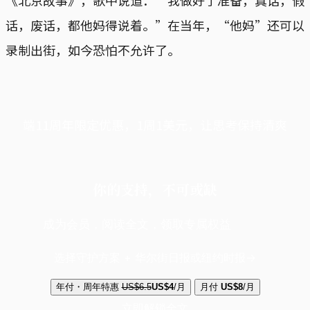
《北京故事》，歌中说道：“我做好了准备，真话，假
话，废话，都他妈得说着。”在当年，“他妈”还可以
录制出街，如今恐怕不允许了。
端11周年限定优惠，1周1美元，让思考保持清爽
你的支持，不可或缺
成为会员，阅读全文，领取专属权益
选择守护方案 + 华尔街日报或纽约时报
年付・周年特惠
US$6.5
US$4
/月
月付
US$8
/月
立即解锁全文