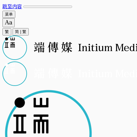
跳至内容
菜单
繁
简
|
繁