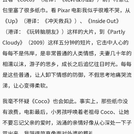
包里塞了很多纸巾。看 Pixar 电影我似乎很难不哭，从
《Up》（港译：《冲天救兵》）、《Inside Out》
（港译：《玩转脑朋友》）这样的大片，到《Partly
Cloudy》（2009）这样五分钟的短片，它击中人心的
每每不是伟岸，是非常普通的人类情感，夫妻几十年的
相濡以沫，游子的思乡，成长之后追忆往日时光。每每
是这些普通，让人卸下情感的防御，不假思考地痛哭流
涕，让心变得柔软。
我毫不怀疑《Coco》也会如此。事实上，那些纸巾没
有浪费，电影最后，小男孩呼唤着老祖母 Coco、让她
不要忘记父亲的爱时，汹涌的亲情好像从心深处一下子
冒出来，我哭得简直像面对外婆的葬礼。