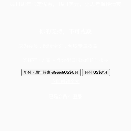
端11周年限定优惠，1周1美元，让思考保持清爽
你的支持，不可或缺
成为会员，阅读全文，领取专属权益
选择守护方案 + 华尔街日报或纽约时报
年付・周年特惠
US$6.5
US$4
/月
月付
US$8
/月
立即解锁全文
已是会员？
登录