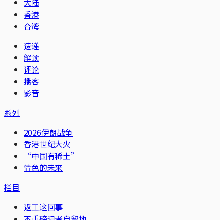
大陆
香港
台湾
速递
解读
评论
播客
影音
系列
2026伊朗战争
香港世纪大火
“中国有稀土”
情色的未来
栏目
返工这回事
不重磅记者自留地