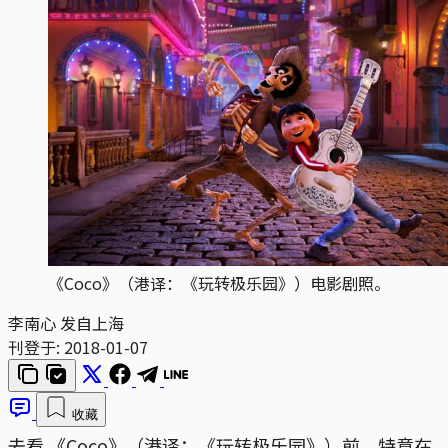
《Coco》（港译：《玩转极乐园》）电影剧照。
李南心 发自上海
刊登于:
2018-01-07
收藏
去看 《Coco》（港译：《玩转极乐园》）前，特意在