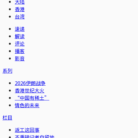
大陆
香港
台湾
速递
解读
评论
播客
影音
系列
2026伊朗战争
香港世纪大火
“中国有稀土”
情色的未来
栏目
返工这回事
不重磅记者自留地