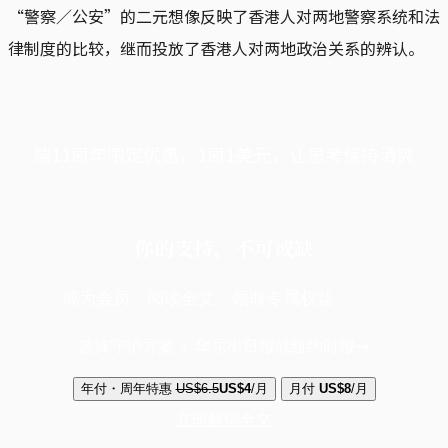
“警察／公安”的二元想像反映了香港人对两地警察系统和法
律制度的比较，继而投放了香港人对两地政治关系的辨认。
端11周年限定优惠，1周1美元，让思考保持清爽
你的支持，不可或缺
成为会员，阅读全文，领取专属权益
选择守护方案 + 华尔街日报或纽约时报
年付・周年特惠
US$6.5
US$4
/月
月付
US$8
/月
立即解锁全文