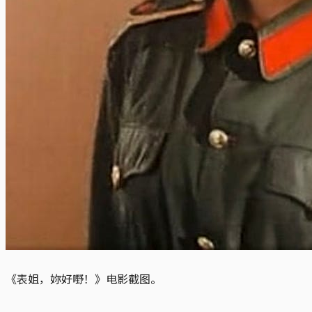
《表姐，妳好嘢！》电影截图。