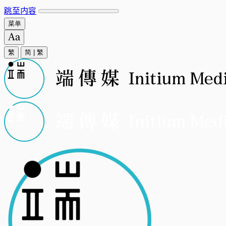
跳至内容
菜单
繁
简
|
繁