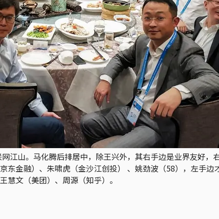
互联网江山。马化腾后排居中，除王兴外，其右手边是业界友好，
京东金融）、朱啸虎（金沙江创投） 、姚劲波（58），左手边
王慧文（美团）、周源（知乎）。