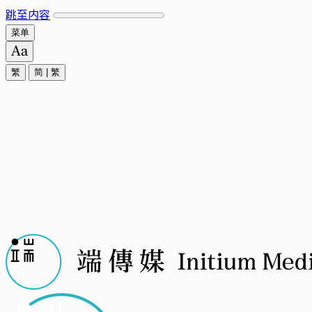
跳至内容
菜单
繁
简
|
繁