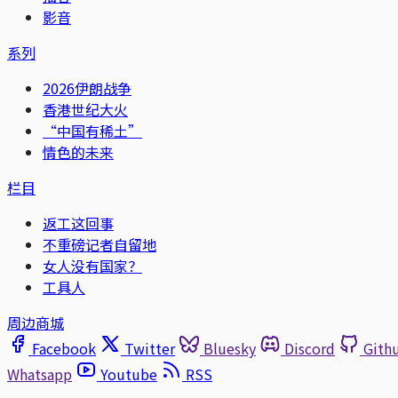
影音
系列
2026伊朗战争
香港世纪大火
“中国有稀土”
情色的未来
栏目
返工这回事
不重磅记者自留地
女人没有国家？
工具人
周边商城
Facebook
Twitter
Bluesky
Discord
Gith
Whatsapp
Youtube
RSS