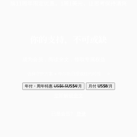
端11周年限定优惠，1周1美元，让思考保持清爽
你的支持，不可或缺
成为会员，阅读全文，领取专属权益
选择守护方案 + 华尔街日报或纽约时报
年付・周年特惠
US$6.5
US$4
/月
月付
US$8
/月
立即解锁全文
已是会员？
登录