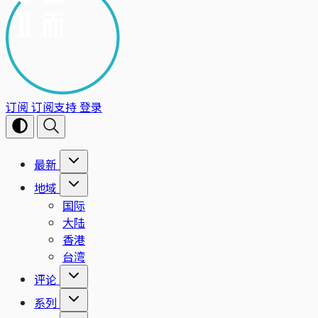
订阅
订阅支持
登录
最新
地域
国际
大陆
香港
台湾
评论
系列