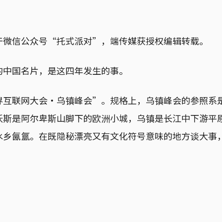
于微信公众号“托式派对”，端传媒获授权编辑转载。
的中国名片，是这四年发生的事。
界互联网大会·乌镇峰会”。规格上，乌镇峰会的参照系
沃斯是阿尔卑斯山脚下的欧洲小城，乌镇是长江中下游平
水乡氤氲。在既隐秘漂亮又有文化符号意味的地方谈大事