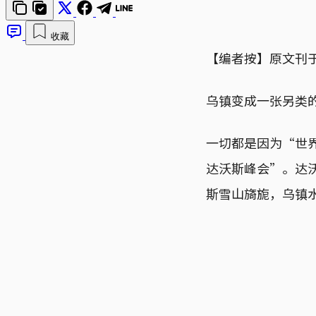
收藏
【编者按】原文刊
乌镇变成一张另类
一切都是因为“世
达沃斯峰会”。达
斯雪山旖旎，乌镇