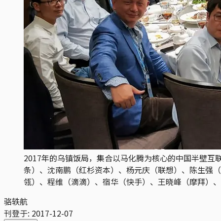
2017年的乌镇饭局，集合以马化腾为核心的中国半壁
条）、沈南鹏（红杉资本）、杨元庆（联想）、陈生强（
瓴）、程维（滴滴）、宿华（快手）、王晓峰（摩拜）、
骆轶航
刊登于:
2017-12-07