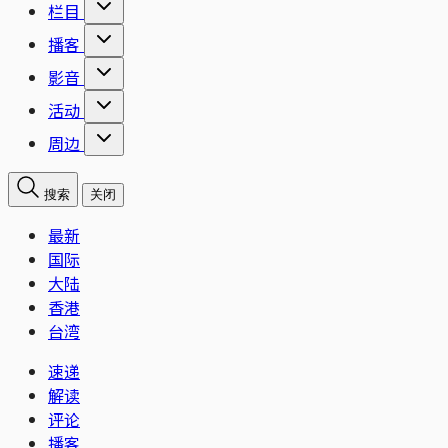
栏目
播客
影音
活动
周边
搜索
关闭
最新
国际
大陆
香港
台湾
速递
解读
评论
播客