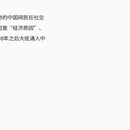
奇的中国网民在社交
过是“经济原因”、
08年之后大批涌入中