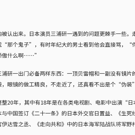
怕被认出来。日本演员三浦研一遇到的问题更棘手一些。
成“那个鬼子”，有时年纪大的男士看到他会直接骂，“
骄傲什么啊⋯⋯”
三浦研一出门必备两样东西：一顶贝雷帽和一副没有镜片
袋，眼镜的做工精良，不走近了，还真看不出是个“伪装
整20年，其中有18年是在各类电视剧、电影中出演“
本与中国签订《二十一条》的日本外交官日置益、《生死
官伊达雪之丞、《走向共和》中的日本海军陆战队将军野
”。