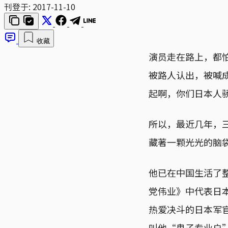
刊登于:
2017-11-10
收藏
演员走在路上，都
被路人认出，被喊
起啊，你们日本人
所以，最近几年，
藏著一颗光光的脑
他已在中国生活了整
党伟业》中代表日
热爱决斗的日本军
叫他“鬼子专业户