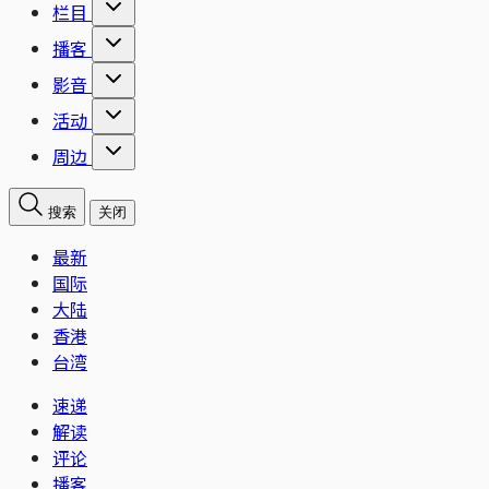
栏目
播客
影音
活动
周边
搜索
关闭
最新
国际
大陆
香港
台湾
速递
解读
评论
播客