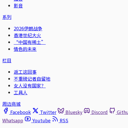
影音
系列
2026伊朗战争
香港世纪大火
“中国有稀土”
情色的未来
栏目
返工这回事
不重磅记者自留地
女人没有国家？
工具人
周边商城
Facebook
Twitter
Bluesky
Discord
Gith
Whatsapp
Youtube
RSS