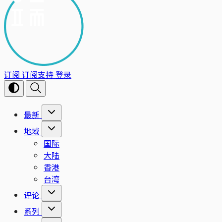
订阅
订阅支持
登录
最新
地域
国际
大陆
香港
台湾
评论
系列