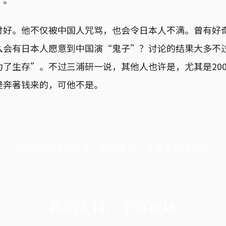
讨好。他不仅被中国人咒骂，也会令日本人不满。曾有好
么会有日本人愿意到中国演“鬼子”？讨论的结果大多不
了生存”。不过三浦研一说，其他人也许是，尤其是20
是奔著钱来的，可他不是。
端11周年限定优惠，1周1美元，让思考保持清爽
你的支持，不可或缺