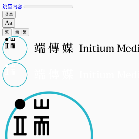
跳至内容
菜单
繁
简
|
繁