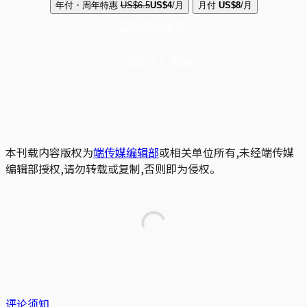
年付・周年特惠
US$6.5
US$4
/月
月付
US$8
/月
立即解锁全文
已是会员？
登录
本刊载内容版权为
端传媒编辑部
或相关单位所有,未经端传媒
编辑部授权,请勿转载或复制,否则即为侵权。
评论须知