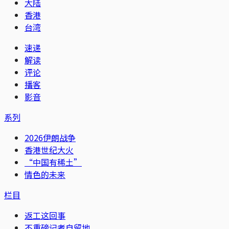
大陆
香港
台湾
速递
解读
评论
播客
影音
系列
2026伊朗战争
香港世纪大火
“中国有稀土”
情色的未来
栏目
返工这回事
不重磅记者自留地