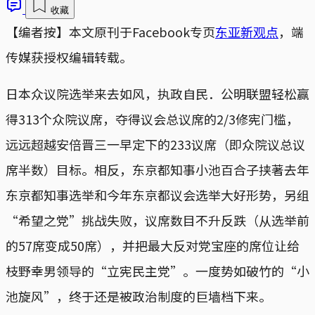
收藏
【编者按】本文原刊于Facebook专页
东亚新观点
，端
传媒获授权编辑转载。
日本众议院选举来去如风，执政自民．公明联盟轻松赢
得313个众院议席，夺得议会总议席的2/3修宪门槛，
远远超越安倍晋三一早定下的233议席（即众院议总议
席半数）目标。相反，东京都知事小池百合子挟著去年
东京都知事选举和今年东京都议会选举大好形势，另组
“希望之党”挑战失败，议席数目不升反跌（从选举前
的57席变成50席），并把最大反对党宝座的席位让给
枝野幸男领导的“立宪民主党”。一度势如破竹的“小
池旋风”，终于还是被政治制度的巨墙档下来。