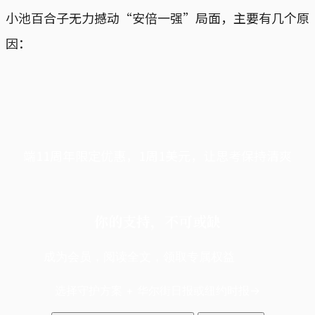
小池百合子无力撼动“安倍一强”局面，主要有几个原
因：
端11周年限定优惠，1周1美元，让思考保持清爽
你的支持，不可或缺
成为会员，阅读全文，领取专属权益
选择守护方案 + 华尔街日报或纽约时报