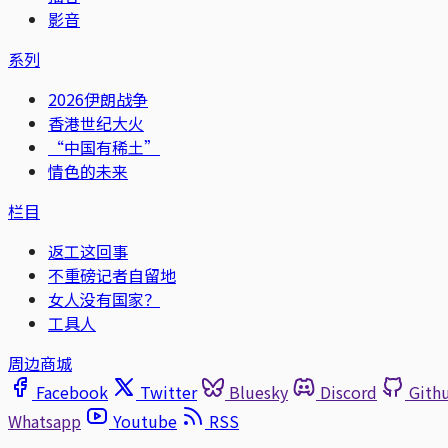
影音
系列
2026伊朗战争
香港世纪大火
“中国有稀土”
情色的未来
栏目
返工这回事
不重磅记者自留地
女人没有国家？
工具人
周边商城
Facebook
Twitter
Bluesky
Discord
Gith
Whatsapp
Youtube
RSS