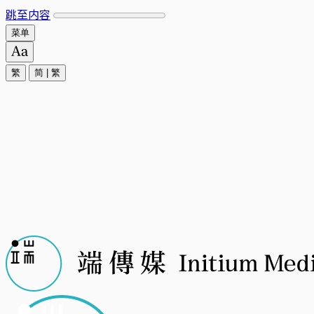
跳至内容
菜单
繁
简
|
繁