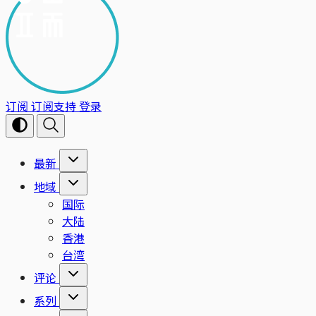
订阅
订阅支持
登录
最新
地域
国际
大陆
香港
台湾
评论
系列