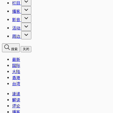
栏目
播客
影音
活动
周边
搜索
关闭
最新
国际
大陆
香港
台湾
速递
解读
评论
播客