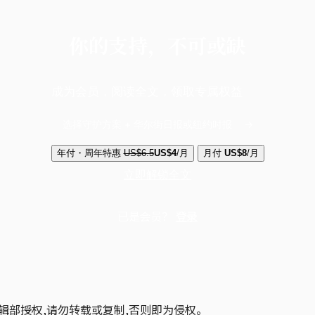
你的支持，不可或缺
成为会员，阅读全文，领取专属权益
选择守护方案 + 华尔街日报或纽约时报
年付・周年特惠
US$6.5
US$4
/月
月付
US$8
/月
立即解锁全文
已是会员？
登录
辑部授权,请勿转载或复制,否则即为侵权。