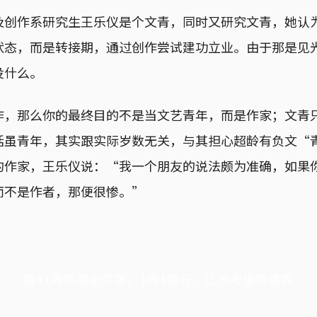
及创作系研究生王乐仪是个文青，同时又研究文青，她认
状态，而是转接期，通过创作尝试建功立业。由于那是见
没什么。
作，那么你的最终目的不是当文艺青年，而是作家；文青
话虽青年，其实跟实际岁数无关，与其担心超龄有负文“
的作家，王乐仪说：“我一个朋友的说法颇为准确，如果
而不是作者，那便很惨。”
端11周年限定优惠，1周1美元，让思考保持清爽