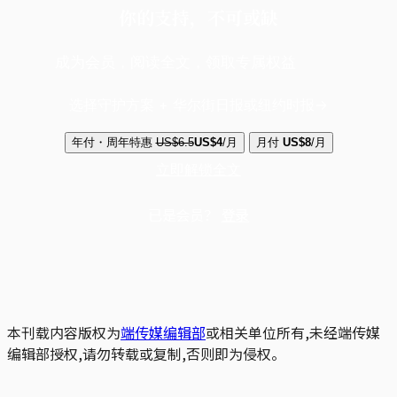
你的支持，不可或缺
成为会员，阅读全文，领取专属权益
选择守护方案 + 华尔街日报或纽约时报
年付・周年特惠
US$6.5
US$4
/月
月付
US$8
/月
立即解锁全文
已是会员？
登录
本刊载内容版权为
端传媒编辑部
或相关单位所有,未经端传媒
编辑部授权,请勿转载或复制,否则即为侵权。