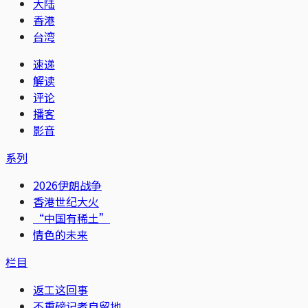
大陆
香港
台湾
速递
解读
评论
播客
影音
系列
2026伊朗战争
香港世纪大火
“中国有稀土”
情色的未来
栏目
返工这回事
不重磅记者自留地