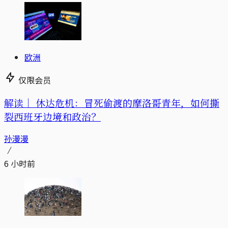
欧洲
仅限会员
解读｜
休达危机：冒死偷渡的摩洛哥青年，如何撕
裂西班牙边境和政治？
孙漫漫
6 小时前