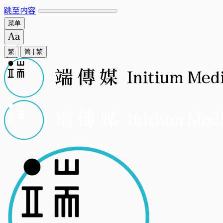
跳至内容
菜单
繁
简
|
繁