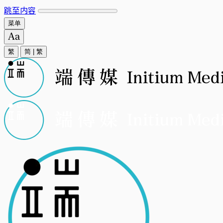
跳至内容
菜单
繁
简
|
繁