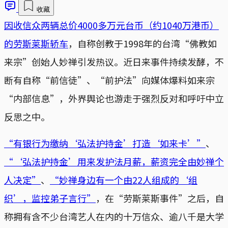
收藏
因收信众两辆总价4000多万元台币（约1040万港币）
的劳斯莱斯轿车
，自称创教于1998年的台湾“佛教如
来宗”创始人妙禅引发热议。近日来事件持续发酵，不
断有自称“前信徒”、“前护法”向媒体爆料如来宗
“内部信息”，外界舆论也游走于强烈反对和呼吁中立
反思之中。
“有银行为缴纳‘弘法护持金’打造‘如来卡’”
、
“‘弘法护持金’用来发护法月薪，薪资完全由妙禅个
人决定”
、
“妙禅身边有一个由22人组成的‘组
织’，监控弟子言行”
，在“劳斯莱斯事件”之后，自
称拥有含不少台湾艺人在内的十万信众、逾八千是大学