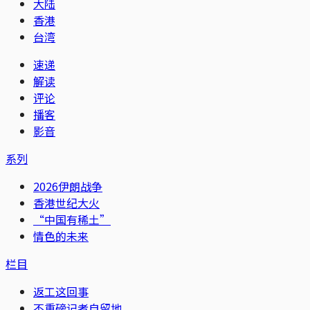
大陆
香港
台湾
速递
解读
评论
播客
影音
系列
2026伊朗战争
香港世纪大火
“中国有稀土”
情色的未来
栏目
返工这回事
不重磅记者自留地