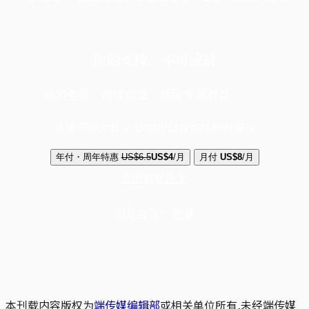
你的支持，不可或缺
成为会员，阅读全文，领取专属权益
选择守护方案 + 华尔街日报或纽约时报
年付・周年特惠
US$6.5
US$4
/月
月付
US$8
/月
立即解锁全文
已是会员？
登录
本刊载内容版权为
端传媒编辑部
或相关单位所有,未经端传媒