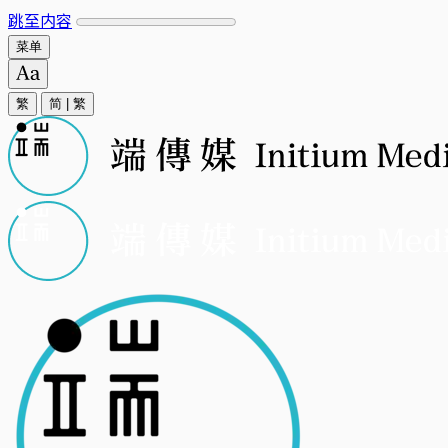
跳至内容
菜单
繁
简
|
繁