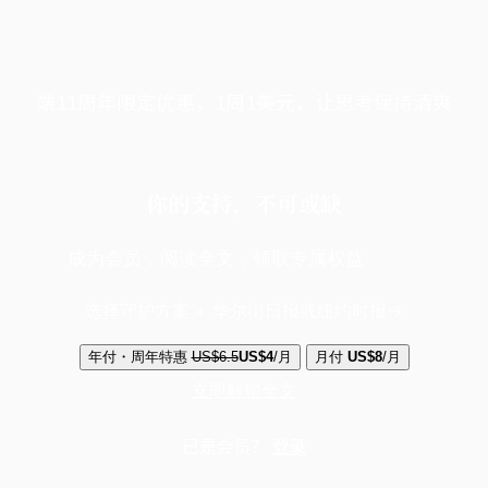
端11周年限定优惠，1周1美元，让思考保持清爽
你的支持，不可或缺
成为会员，阅读全文，领取专属权益
选择守护方案 + 华尔街日报或纽约时报
年付・周年特惠
US$6.5
US$4
/月
月付
US$8
/月
立即解锁全文
已是会员？
登录