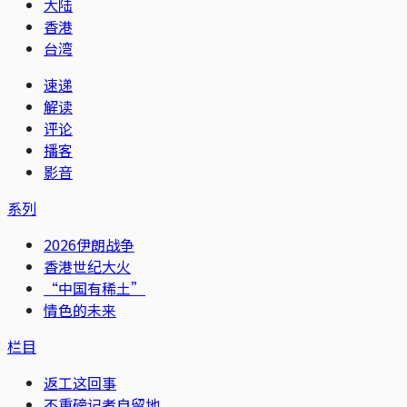
大陆
香港
台湾
速递
解读
评论
播客
影音
系列
2026伊朗战争
香港世纪大火
“中国有稀土”
情色的未来
栏目
返工这回事
不重磅记者自留地