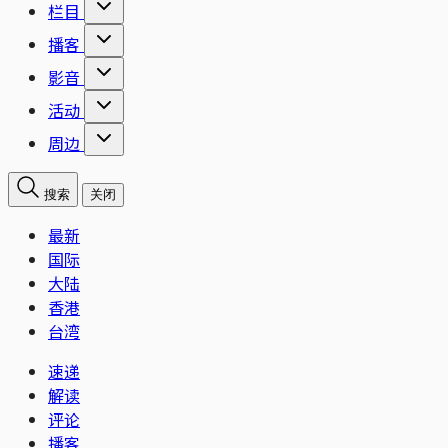
栏目
播客
影音
活动
周边
搜索
关闭
最新
国际
大陆
香港
台湾
速递
解读
评论
播客