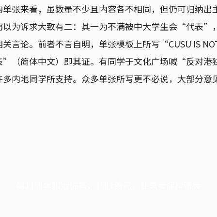
的单张来看，虽数量不少且内容各不相同，但仍可归纳出
窃以为诉求大致有二：其一为不满被中大学生会“代表”
言论。前者不言自明，单张模板上所写“CUSU IS NO
表”（简体中文）即其证。有同学于文化广场喊“反对港
许多内地同学所支持。众多单张所写更不必说，大部分意
。
端11周年限定优惠，1周1美元，让思考保持清爽