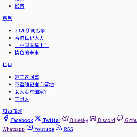
影音
系列
2026伊朗战争
香港世纪大火
“中国有稀土”
情色的未来
栏目
返工这回事
不重磅记者自留地
女人没有国家？
工具人
周边商城
Facebook
Twitter
Bluesky
Discord
Gith
Whatsapp
Youtube
RSS