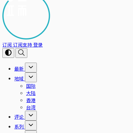
订阅
订阅支持
登录
最新
地域
国际
大陆
香港
台湾
评论
系列