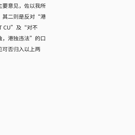
主要意见，佐以我所
，其二则是反对“港
T CU”及“对不
独，港独违法”的口
见可否归入以上两