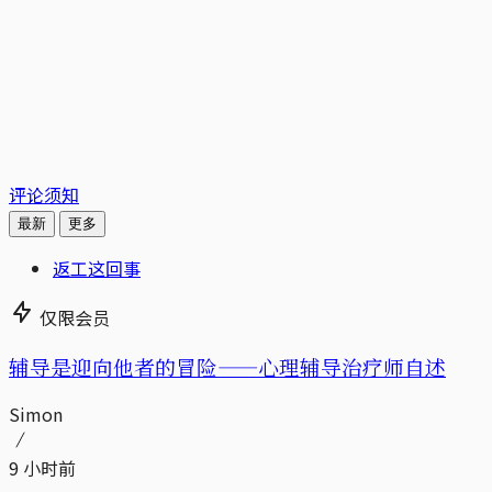
评论须知
最新
更多
返工这回事
仅限会员
辅导是迎向他者的冒险——心理辅导治疗师自述
Simon
9 小时前