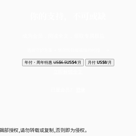
你的支持，不可或缺
成为会员，阅读全文，领取专属权益
选择守护方案 + 华尔街日报或纽约时报
年付・周年特惠
US$6.5
US$4
/月
月付
US$8
/月
立即解锁全文
已是会员？
登录
辑部授权,请勿转载或复制,否则即为侵权。