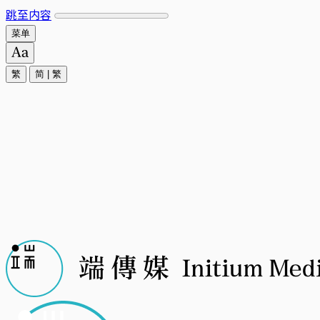
跳至内容
菜单
繁
简
|
繁